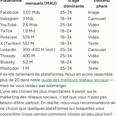
Plateforme
d’âge
contenu
mensuels (MAU)
dominante
phare
Facebook
3,07 Mds
25–34
Image
Instagram
3 Mds
18–34
Carrousel
YouTube
2,6 Mds
25–34
Vidéo
TikTok
1,9 Md
18–24
Vidéo
Pinterest
578 M
18–34
Vidéo
X (Twitter)
557 M
18–34
Texte
LinkedIn
350–450 M (est.)
25–34
Carrousel
Threads
400 M
25–34
Vidéo
Bluesky
5,2 M
18–24
Vidéo
Mastodon
1 M
25–34
Texte
Il existe tellement de plateformes. Nous en avons rassemblé
plus de 20 dans notre
guide des meilleurs réseaux sociaux
—
mais ne vous laissez pas submerger.
L’une des choses les plus importantes à savoir sur le
marketing des réseaux sociaux, c’est que vous n’avez pas
besoin d’être partout. En réalité, nous vous recommandons de
ne choisir que quelques plateformes sur lesquelles vous
concentrer (nous verrons comment choisir un peu plus loin).