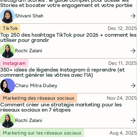
Instagram Stories : le guide complet pour utiliser les
Stories et booster votre engagement et votre portée
Shivani Shah
Topic
Published
TikTok
Dec 12, 2025
Top 250 des hashtags TikTok pour 2026 + comment les
utiliser pour grandir
Rochi Zalani
Topic
Published
Instagram
Dec 11, 2025
350+ idées de légendes Instagram à reprendre (et
comment générer les vôtres avec l’IA)
Charu Mitra Dubey
Topic
Published
Marketing des réseaux sociaux
Nov 24, 2025
Comment créer une stratégie marketing pour les
réseaux sociaux en 7 étapes
Rochi Zalani
Topic
Published
Marketing sur les réseaux sociaux
Aug 4, 2025