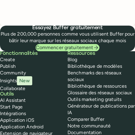
Essayez Buffer gratuitement
Plus de 200,000 personnes comme vous utilisent Buffer pour
bâtir leur marque sur les réseaux sociaux chaque mois
Commencer gratuitement
Buffer
Fonctionnalités
Ressources
Create
Blog
Publish
Bibliothèque de modèles
Community
Benchmarks des réseaux
sociaux
Insights
New
Bibliothèque de ressources
Collaborate
Glossaire des réseaux sociaux
Outils
Outils marketing gratuits
AI Assistant
Générateur de publications par
Start Page
IA
Intégrations
Comparer Buffer
Application iOS
Notre communauté
Application Android
Documentation
Extension de navigateur