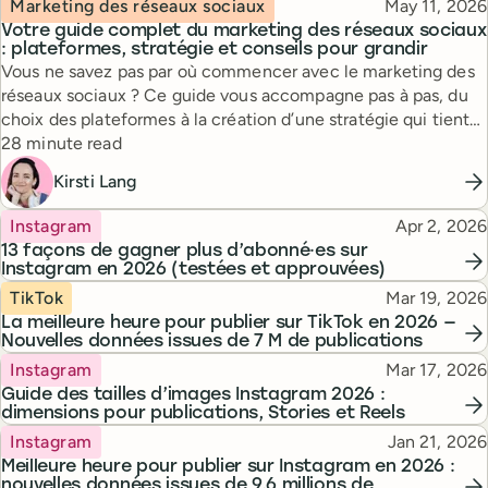
Topic
Published
Marketing des réseaux sociaux
May 11, 2026
Votre guide complet du marketing des réseaux sociaux
: plateformes, stratégie et conseils pour grandir
Vous ne savez pas par où commencer avec le marketing des
réseaux sociaux ? Ce guide vous accompagne pas à pas, du
choix des plateformes à la création d’une stratégie qui tient
Reading time
la route.
28 minute read
Kirsti Lang
Topic
Published
Instagram
Apr 2, 2026
13 façons de gagner plus d’abonné·es sur
Instagram en 2026 (testées et approuvées)
Topic
Published
TikTok
Mar 19, 2026
La meilleure heure pour publier sur TikTok en 2026 —
Nouvelles données issues de 7 M de publications
Topic
Published
Instagram
Mar 17, 2026
Guide des tailles d’images Instagram 2026 :
dimensions pour publications, Stories et Reels
Topic
Published
Instagram
Jan 21, 2026
Meilleure heure pour publier sur Instagram en 2026 :
nouvelles données issues de 9,6 millions de