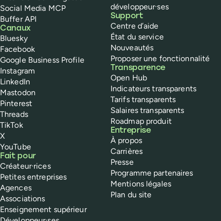
développeur·ses
Social Media MCP
Support
Buffer API
Centre d’aide
Canaux
État du service
Bluesky
Nouveautés
Facebook
Proposer une fonctionnalité
Google Business Profile
Transparence
Instagram
Open Hub
LinkedIn
Indicateurs transparents
Mastodon
Tarifs transparents
Pinterest
Salaires transparents
Threads
Roadmap produit
TikTok
Entreprise
X
À propos
YouTube
Carrières
Fait pour
Presse
Créateur·rices
Programme partenaires
Petites entreprises
Mentions légales
Agences
Plan du site
Associations
Enseignement supérieur
Développeur·ses