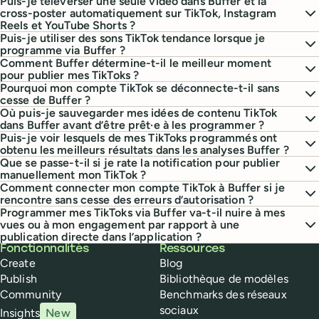
Puis-je téléverser une seule vidéo dans Buffer et la
cross-poster automatiquement sur TikTok, Instagram
Reels et YouTube Shorts ?
Puis-je utiliser des sons TikTok tendance lorsque je
programme via Buffer ?
Comment Buffer détermine-t-il le meilleur moment
pour publier mes TikToks ?
Pourquoi mon compte TikTok se déconnecte-t-il sans
cesse de Buffer ?
Où puis-je sauvegarder mes idées de contenu TikTok
dans Buffer avant d’être prêt·e à les programmer ?
Puis-je voir lesquels de mes TikToks programmés ont
obtenu les meilleurs résultats dans les analyses Buffer ?
Que se passe-t-il si je rate la notification pour publier
manuellement mon TikTok ?
Comment connecter mon compte TikTok à Buffer si je
rencontre sans cesse des erreurs d’autorisation ?
Programmer mes TikToks via Buffer va-t-il nuire à mes
vues ou à mon engagement par rapport à une
publication directe dans l’application ?
Buffer
Fonctionnalités
Ressources
Create
Blog
Publish
Bibliothèque de modèles
Community
Benchmarks des réseaux
sociaux
Insights
New