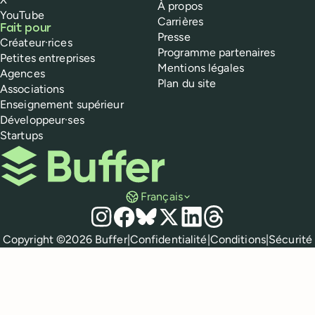
À propos
YouTube
Carrières
Fait pour
Presse
Créateur·rices
Programme partenaires
Petites entreprises
Mentions légales
Agences
Plan du site
Associations
Enseignement supérieur
Développeur·ses
Startups
Buffer
Français
Réseaux sociaux
Instagram
Facebook
Bluesky
X
LinkedIn
Threads
Mentions légales
Copyright ©
2026
Buffer
|
Confidentialité
|
Conditions
|
Sécurité