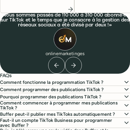
vues.
atteindre vos objectifs et
plus d’abonné·es.
What people are saying
Nous sommes passés de 110 000 à 310 000 abonné·es
sur TikTok et le temps que je consacre à la gestion des
réseaux sociaux a été divisé par deux !
onlinemarketinges
Previous testimonial
Next testimonial
FAQs
Comment fonctionne la programmation TikTok ?
Comment programmer des publications TikTok ?
Pourquoi programmer des publications TikTok ?
Comment commencer à programmer mes publications
TikTok ?
Buffer peut-il publier mes TikToks automatiquement ?
Faut-il un compte TikTok Business pour programmer
avec Buffer ?