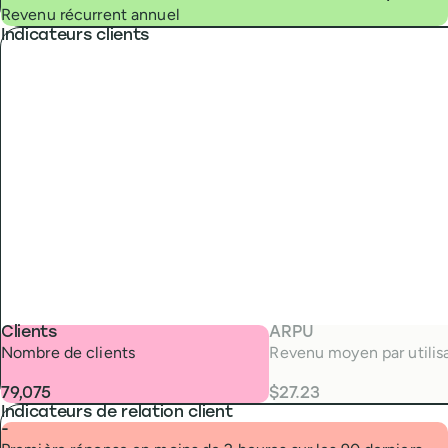
Revenu récurrent annuel
Indicateurs clients
Clients
ARPU
Nombre de clients
Revenu moyen par utilisa
79,075
$27.23
Indicateurs de relation client
-