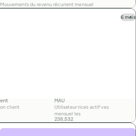
Mouvements du revenu récurrent mensuel
ient
MAU
ion client
Utilisateur·rices actif·ves
mensuel·les
238,532