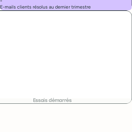
-
E-mails clients résolus au dernier trimestre
Essais démarrés