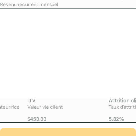
Revenu récurrent mensuel
LTV
Attrition cl
teur·rice
Valeur vie client
Taux d’attrit
$453.83
5.82%