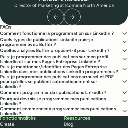
Director of Marketing
at
Icomera North America
Previous testimonial
Next testimonial
FAQs
Comment fonctionne la programmation sur LinkedIn ?
Quels types de publications LinkedIn puis-je
programmer avec Buffer ?
Quelles analyses Buffer propose-t-il pour LinkedIn ?
Puis-je programmer des publications sur mon profil
LinkedIn et sur mes Pages Entreprise LinkedIn ?
Puis-je mentionner/identifier des Pages Entreprise
LinkedIn dans mes publications LinkedIn programmées ?
Puis-je programmer des publications carrousel et PDF
pour qu’elles se publient automatiquement sur
LinkedIn ?
Comment programmer des publications LinkedIn ?
Pourquoi devrais-je programmer mes publications
LinkedIn ?
Comment commencer à programmer mes publications
LinkedIn ?
Buffer
Fonctionnalités
Ressources
Create
Blog