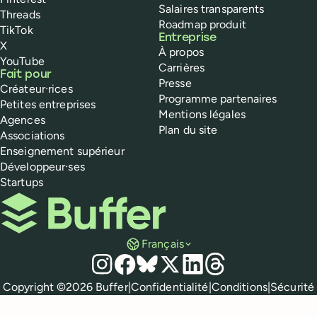
Salaires transparents
Threads
Roadmap produit
TikTok
Entreprise
X
À propos
YouTube
Carrières
Fait pour
Presse
Créateur·rices
Programme partenaires
Petites entreprises
Mentions légales
Agences
Plan du site
Associations
Enseignement supérieur
Développeur·ses
Startups
Buffer
Français
Réseaux sociaux
Instagram
Facebook
Bluesky
X
LinkedIn
Threads
Mentions légales
Copyright ©
2026
Buffer
|
Confidentialité
|
Conditions
|
Sécurité