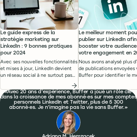
Le guide express de la
Le meilleur moment pou
stratégie marketing sur
publier sur LinkedIn afi
LinkedIn : 9 bonnes pratiques
booster votre audience
pour 2024
votre engagement en 
Avec ses nouvelles fonctionnalités
Nous avons analysé plus d’
et mises à jour, LinkedIn devient
de publications envoyées 
un réseau social à ne surtout pas
Buffer pour identifier le m
négliger, surtout si vous êtes un·e
jour et la meilleure heure 
professionnel·le ou un·e
publier sur LinkedIn et ma
What people are saying
Avec 20 ans d’expérience, Buffer a joué un rôle clé
marketeur·euse B2B.
la portée.
dans la croissance de mes abonné·es sur mes comptes
personnels LinkedIn et Twitter, plus de 5 300
abonné·es. Je n’imagine pas la vie sans Buffer.
Adriana M. Hemzacek