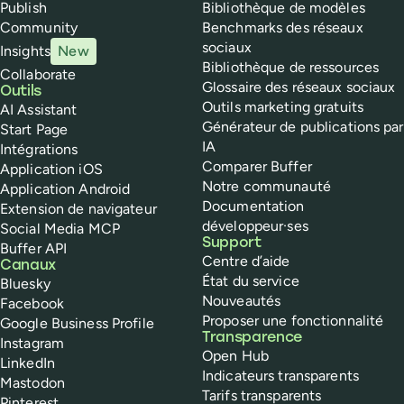
Publish
Bibliothèque de modèles
Community
Benchmarks des réseaux
sociaux
Insights
New
Bibliothèque de ressources
Collaborate
Glossaire des réseaux sociaux
Outils
Outils marketing gratuits
AI Assistant
Générateur de publications par
Start Page
IA
Intégrations
Comparer Buffer
Application iOS
Notre communauté
Application Android
Documentation
Extension de navigateur
développeur·ses
Social Media MCP
Support
Buffer API
Centre d’aide
Canaux
État du service
Bluesky
Nouveautés
Facebook
Proposer une fonctionnalité
Google Business Profile
Transparence
Instagram
Open Hub
LinkedIn
Indicateurs transparents
Mastodon
Tarifs transparents
Pinterest