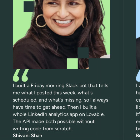
I built a Friday morning Slack bot that tells
I
me what I posted this week, what's
h
scheduled, and what's missing, so I always
c
have time to get ahead. Then I built a
l
whole LinkedIn analytics app on Lovable.
I
The API made both possible without
e
writing code from scratch.
b
Shivani Shah
B