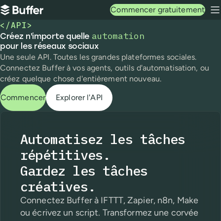
Navigation principale
Commencer gratuitement
Buffer
M
</API>
automation
Créez n'importe quelle automation pour les réseaux so
Créez n'importe quelle
pour les réseaux sociaux
Une seule API. Toutes les grandes plateformes sociales.
Connectez Buffer à vos agents,
outils d'automatisation, ou
créez quelque chose d'entièrement nouveau.
Commencer
Explorer l'API
Automatisez les tâches
répétitives.
Gardez les tâches
créatives.
Connectez Buffer à IFTTT, Zapier, n8n, Make
ou écrivez un script. Transformez une corvée