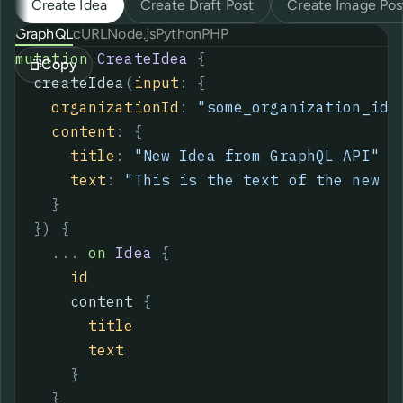
Create Idea
Create Draft Post
Create Image Pos
GraphQL
cURL
Node.js
Python
PHP
mutation
CreateIdea
{
Copy
createIdea
(
input
:
{
organizationId
:
"some_organization_id"
content
:
{
title
:
"
New Idea from GraphQL API
"
text
:
"This is the text of the new i
}
}
)
{
...
on
Idea
{
id
content
{
title
text
}
}