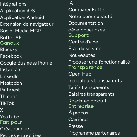
IA
Intégrations
Comparer Buffer
Application iOS
Notre communauté
Application Android
Documentation
Extension de navigateur
développeur·ses
Social Media MCP
Support
Buffer API
Centre d’aide
Canaux
État du service
Bluesky
Nouveautés
Facebook
Proposer une fonctionnalité
Google Business Profile
Transparence
Instagram
Open Hub
LinkedIn
Indicateurs transparents
Mastodon
Tarifs transparents
Pinterest
Salaires transparents
Threads
Roadmap produit
TikTok
Entreprise
X
À propos
YouTube
Carrières
Fait pour
Presse
Créateur·rices
Programme partenaires
Petites entreprises