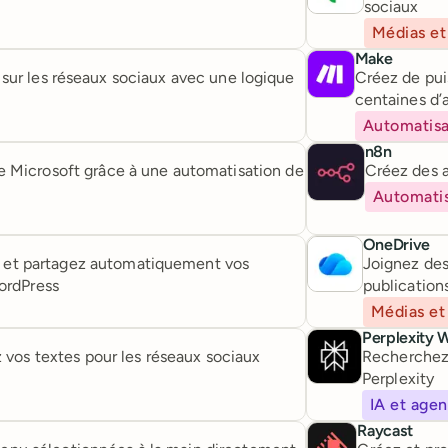
sociaux
Médias et
Make
sur les réseaux sociaux avec une logique
Créez de pui
centaines d’
Automatisa
n8n
 Microsoft grâce à une automatisation de
Créez des 
Automatis
OneDrive
ial et partagez automatiquement vos
Joignez des
ordPress
publication
Médias et
Perplexity 
z vos textes pour les réseaux sociaux
Recherchez 
Perplexity
IA et agen
Raycast