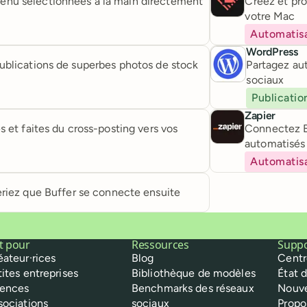
enu sélectionnées à la main directement
Créez et pr
votre Mac
Automatis
WordPress
ublications de superbes photos de stock
Partagez au
sociaux
Publicatio
Zapier
et faites du cross-posting vers vos
Connectez Bu
automatisés
Automatis
riez que Buffer se connecte ensuite
it pour
Ressources
Supp
éateur·rices
Blog
Centr
tites entreprises
Bibliothèque de modèles
État 
ences
Benchmarks des réseaux
Nouv
sociations
sociaux
Propo