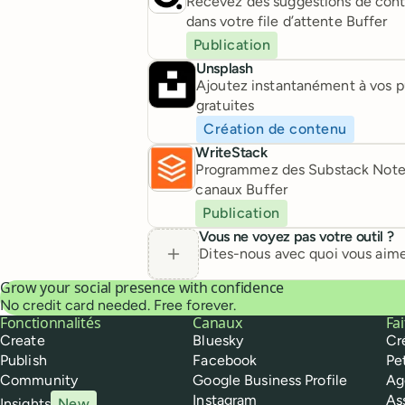
Recevez des suggestions de cont
dans votre file d’attente Buffer
Publication
Unsplash
Ajoutez instantanément à vos p
gratuites
Création de contenu
WriteStack
Programmez des Substack Notes 
canaux Buffer
Publication
Vous ne voyez pas votre outil ?
Dites-nous avec quoi vous aime
Grow your social presence with confidence
No credit card needed. Free forever.
Buffer
Fonctionnalités
Canaux
Fa
Create
Bluesky
Cr
Publish
Facebook
Pe
Community
Google Business Profile
Ag
Instagram
As
Insights
New