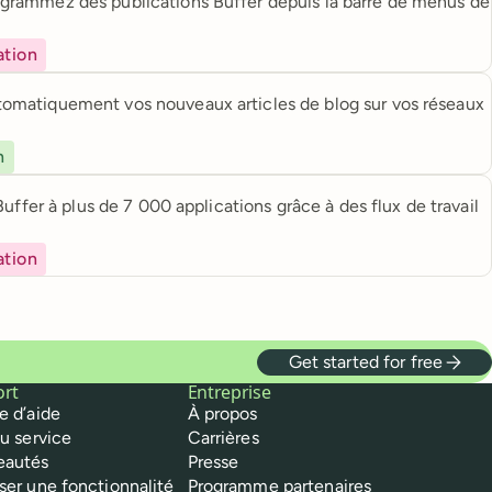
ogrammez des publications Buffer depuis la barre de menus de
ation
tomatiquement vos nouveaux articles de blog sur vos réseaux
n
ffer à plus de 7 000 applications grâce à des flux de travail
ation
Get started for free
ort
Entreprise
e d’aide
À propos
du service
Carrières
eautés
Presse
ser une fonctionnalité
Programme partenaires