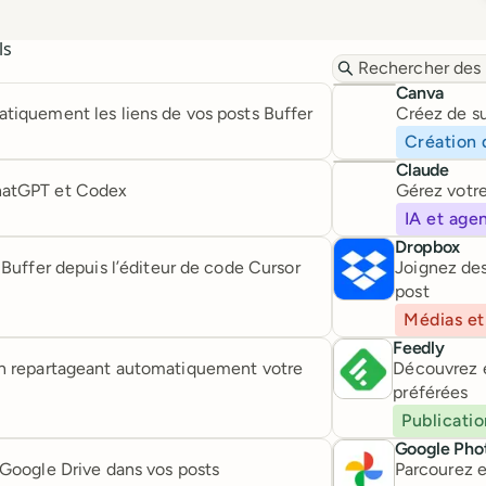
ls
Rechercher des int
Canva
tiquement les liens de vos posts Buffer
Créez de su
Création 
Claude
hatGPT et Codex
Gérez votre
IA et age
Dropbox
 Buffer depuis l’éditeur de code Cursor
Joignez des
post
Médias et
Feedly
 en repartageant automatiquement votre
Découvrez e
préférées
Publicati
Google Pho
 Google Drive dans vos posts
Parcourez e