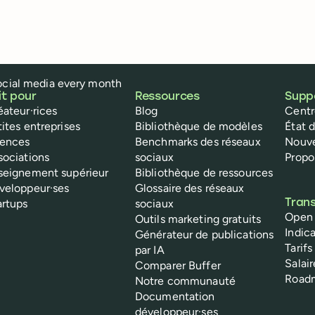
social media every month
it pour
Ressources
Supp
éateur·rices
Blog
Centr
tites entreprises
Bibliothèque de modèles
État 
ences
Benchmarks des réseaux
Nouv
sociations
sociaux
Propo
seignement supérieur
Bibliothèque de ressources
veloppeur·ses
Glossaire des réseaux
artups
sociaux
Tran
Open
Outils marketing gratuits
Indic
Générateur de publications
Tarifs
par IA
Salai
Comparer Buffer
Roadm
Notre communauté
Documentation
développeur·ses