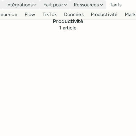
Intégrations
Fait pour
Ressources
Tarifs
eur·rice
Flow
TikTok
Données
Productivité
Mark
Productivité
1
article