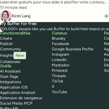
calendrier gratuits pour vous aider à planifier votre contenu
Reading time
sur les réseaux sociaux — de la manière qui vous convient le
17 minute read
mieux.
Kirsti Lang
Try Buffer for free
200,000+ people like you use Buffer to build their brand on 
Buffer
Fonctionnalités
Canaux
Fa
Create
Bluesky
Cr
Publish
Facebook
Pe
Community
Google Business Profile
Ag
Instagram
As
Insights
New
LinkedIn
En
Collaborate
Mastodon
Dé
Outils
Pinterest
St
AI Assistant
Threads
Start Page
TikTok
Intégrations
X
Application iOS
YouTube
Application Android
Extension de navigateur
Social Media MCP
Buffer API