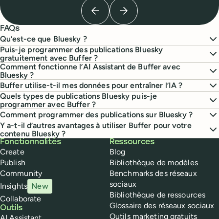
Previous testimonial
Next testimonial
FAQs
Qu’est-ce que Bluesky ?
Puis-je programmer des publications Bluesky
gratuitement avec Buffer ?
Comment fonctionne l’AI Assistant de Buffer avec
Bluesky ?
Buffer utilise-t-il mes données pour entraîner l’IA ?
Quels types de publications Bluesky puis-je
programmer avec Buffer ?
Comment programmer des publications sur Bluesky ?
Y a-t-il d’autres avantages à utiliser Buffer pour votre
contenu Bluesky ?
Buffer
Fonctionnalités
Ressources
Create
Blog
Publish
Bibliothèque de modèles
Community
Benchmarks des réseaux
sociaux
Insights
New
Bibliothèque de ressources
Collaborate
Glossaire des réseaux sociaux
Outils
Outils marketing gratuits
AI Assistant