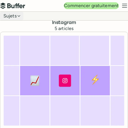
Navigation principale
Commencer gratuitement
Buffer
M
Navigation du blog
Sujets
Instagram
5
articles