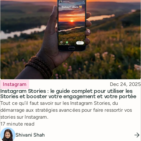
Topic
Published
Instagram
Dec 24, 2025
Instagram Stories : le guide complet pour utiliser les
Stories et booster votre engagement et votre portée
Tout ce qu’il faut savoir sur les Instagram Stories, du
démarrage aux stratégies avancées pour faire ressortir vos
stories sur Instagram.
Reading time
17 minute read
Shivani Shah