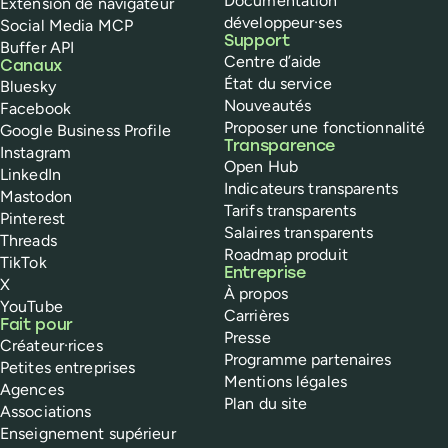
Documentation
Extension de navigateur
développeur·ses
Social Media MCP
Support
Buffer API
Centre d’aide
Canaux
État du service
Bluesky
Nouveautés
Facebook
Proposer une fonctionnalité
Google Business Profile
Transparence
Instagram
Open Hub
LinkedIn
Indicateurs transparents
Mastodon
Tarifs transparents
Pinterest
Salaires transparents
Threads
Roadmap produit
TikTok
Entreprise
X
À propos
YouTube
Carrières
Fait pour
Presse
Créateur·rices
Programme partenaires
Petites entreprises
Mentions légales
Agences
Plan du site
Associations
Enseignement supérieur