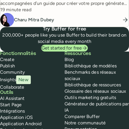
accompagnées d’un guide pour créer votre propre générateur
Reading time
de légendes propulsé par l’IA.
19 minute read
Charu Mitra Dubey
Try Buffer for free
200,000+ people like you use Buffer to build their brand on
social media every month
Get started for free
Buffer
Fonctionnalités
Ressources
Create
Blog
Publish
Bibliothèque de modèles
Community
Benchmarks des réseaux
sociaux
Insights
New
Bibliothèque de ressources
Collaborate
Glossaire des réseaux sociaux
Outils
Outils marketing gratuits
AI Assistant
Générateur de publications par
Start Page
IA
Intégrations
Comparer Buffer
Application iOS
Notre communauté
Application Android