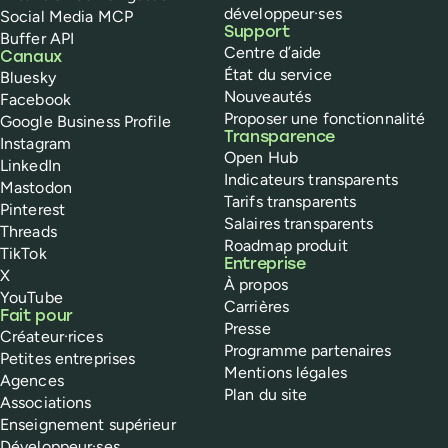
développeur·ses
Social Media MCP
Support
Buffer API
Centre d’aide
Canaux
État du service
Bluesky
Nouveautés
Facebook
Proposer une fonctionnalité
Google Business Profile
Transparence
Instagram
Open Hub
LinkedIn
Indicateurs transparents
Mastodon
Tarifs transparents
Pinterest
Salaires transparents
Threads
Roadmap produit
TikTok
Entreprise
X
À propos
YouTube
Carrières
Fait pour
Presse
Créateur·rices
Programme partenaires
Petites entreprises
Mentions légales
Agences
Plan du site
Associations
Enseignement supérieur
Développeur·ses