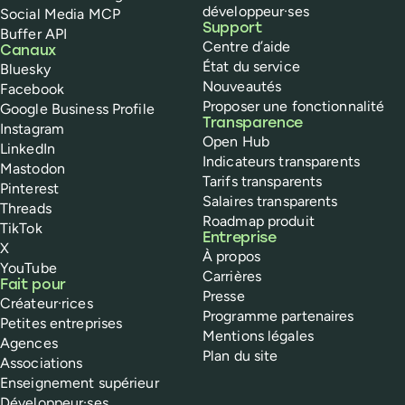
développeur·ses
Social Media MCP
Support
Buffer API
Centre d’aide
Canaux
État du service
Bluesky
Nouveautés
Facebook
Proposer une fonctionnalité
Google Business Profile
Transparence
Instagram
Open Hub
LinkedIn
Indicateurs transparents
Mastodon
Tarifs transparents
Pinterest
Salaires transparents
Threads
Roadmap produit
TikTok
Entreprise
X
À propos
YouTube
Carrières
Fait pour
Presse
Créateur·rices
Programme partenaires
Petites entreprises
Mentions légales
Agences
Plan du site
Associations
Enseignement supérieur
Développeur·ses