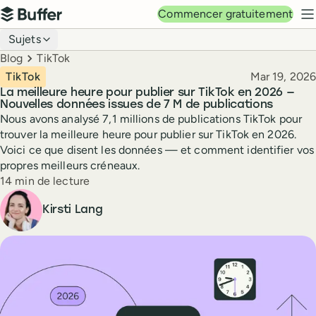
Navigation principale
Commencer gratuitement
Buffer
M
Navigation du blog
Sujets
Breadcrumbs
Blog
TikTok
Publié le
TikTok
Mar 19, 2026
La meilleure heure pour publier sur TikTok en 2026 —
Nouvelles données issues de 7 M de publications
Nous avons analysé 7,1 millions de publications TikTok pour
trouver la meilleure heure pour publier sur TikTok en 2026.
Voici ce que disent les données — et comment identifier vos
propres meilleurs créneaux.
Temps de lecture
14 min de lecture
Auteur
Kirsti Lang