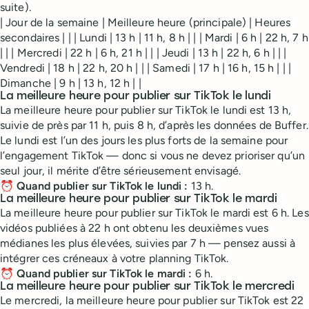
suite).
| Jour de la semaine | Meilleure heure (principale) | Heures
secondaires | | | Lundi | 13 h | 11 h, 8 h | | | Mardi | 6 h | 22 h, 7 h
| | | Mercredi | 22 h | 6 h, 21 h | | | Jeudi | 13 h | 22 h, 6 h | | |
Vendredi | 18 h | 22 h, 20 h | | | Samedi | 17 h | 16 h, 15 h | | |
Dimanche | 9 h | 13 h, 12 h | |
La meilleure heure pour publier sur TikTok le lundi
La meilleure heure pour publier sur TikTok le lundi est 13 h,
suivie de près par 11 h, puis 8 h, d’après les données de Buffer.
Le lundi est l’un des jours les plus forts de la semaine pour
l’engagement TikTok — donc si vous ne devez prioriser qu’un
seul jour, il mérite d’être sérieusement envisagé.
⏰
Quand publier sur TikTok le lundi :
13 h.
La meilleure heure pour publier sur TikTok le mardi
La meilleure heure pour publier sur TikTok le mardi est 6 h. Les
vidéos publiées à 22 h ont obtenu les deuxièmes vues
médianes les plus élevées, suivies par 7 h — pensez aussi à
intégrer ces créneaux à votre planning TikTok.
⏰
Quand publier sur TikTok le mardi :
6 h.
La meilleure heure pour publier sur TikTok le mercredi
Le mercredi, la meilleure heure pour publier sur TikTok est 22