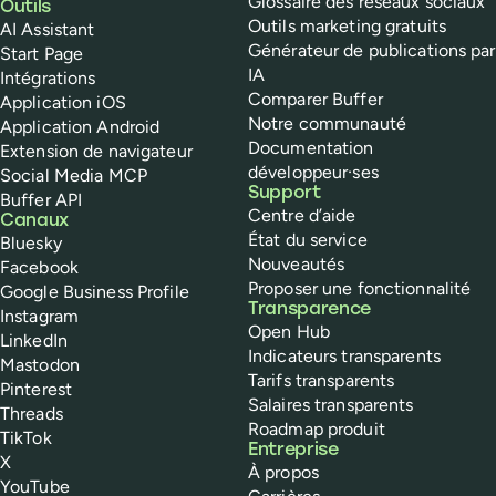
Glossaire des réseaux sociaux
Outils
Outils marketing gratuits
AI Assistant
Générateur de publications par
Start Page
IA
Intégrations
Comparer Buffer
Application iOS
Notre communauté
Application Android
Documentation
Extension de navigateur
développeur·ses
Social Media MCP
Support
Buffer API
Centre d’aide
Canaux
État du service
Bluesky
Nouveautés
Facebook
Proposer une fonctionnalité
Google Business Profile
Transparence
Instagram
Open Hub
LinkedIn
Indicateurs transparents
Mastodon
Tarifs transparents
Pinterest
Salaires transparents
Threads
Roadmap produit
TikTok
Entreprise
X
À propos
YouTube