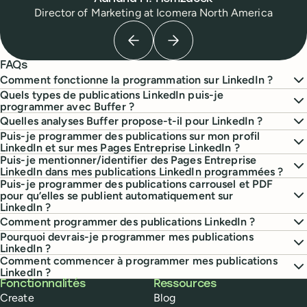
Director of Marketing
at
Icomera North America
Previous testimonial
Next testimonial
FAQs
Comment fonctionne la programmation sur LinkedIn ?
Quels types de publications LinkedIn puis-je
programmer avec Buffer ?
Quelles analyses Buffer propose-t-il pour LinkedIn ?
Puis-je programmer des publications sur mon profil
LinkedIn et sur mes Pages Entreprise LinkedIn ?
Puis-je mentionner/identifier des Pages Entreprise
LinkedIn dans mes publications LinkedIn programmées ?
Puis-je programmer des publications carrousel et PDF
pour qu’elles se publient automatiquement sur
LinkedIn ?
Comment programmer des publications LinkedIn ?
Pourquoi devrais-je programmer mes publications
LinkedIn ?
Comment commencer à programmer mes publications
LinkedIn ?
Buffer
Fonctionnalités
Ressources
Create
Blog