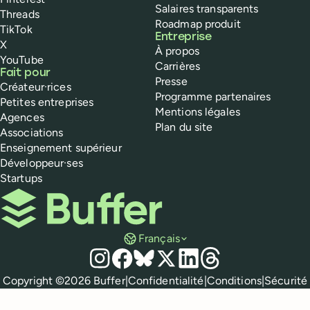
Salaires transparents
Threads
Roadmap produit
TikTok
Entreprise
X
À propos
YouTube
Carrières
Fait pour
Presse
Créateur·rices
Programme partenaires
Petites entreprises
Mentions légales
Agences
Plan du site
Associations
Enseignement supérieur
Développeur·ses
Startups
Buffer
Français
Réseaux sociaux
Instagram
Facebook
Bluesky
X
LinkedIn
Threads
Mentions légales
Copyright ©
2026
Buffer
|
Confidentialité
|
Conditions
|
Sécurité