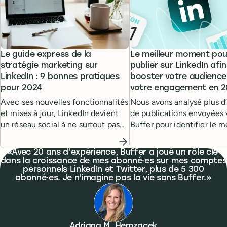
Le guide express de la
Le meilleur moment pou
stratégie marketing sur
publier sur LinkedIn afi
LinkedIn : 9 bonnes pratiques
booster votre audience
pour 2024
votre engagement en 
Avec ses nouvelles fonctionnalités
Nous avons analysé plus d’
et mises à jour, LinkedIn devient
de publications envoyées 
un réseau social à ne surtout pas
Buffer pour identifier le m
négliger, surtout si vous êtes un·e
jour et la meilleure heure 
professionnel·le ou un·e
publier sur LinkedIn et ma
What people are saying
Avec 20 ans d’expérience, Buffer a joué un rôle clé
marketeur·euse B2B.
la portée.
dans la croissance de mes abonné·es sur mes comptes
personnels LinkedIn et Twitter, plus de 5 300
abonné·es. Je n’imagine pas la vie sans Buffer.
Adriana M. Hemzacek