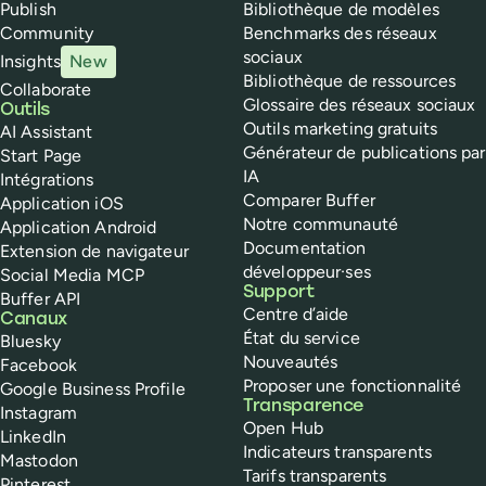
Publish
Bibliothèque de modèles
Community
Benchmarks des réseaux
sociaux
Insights
New
Bibliothèque de ressources
Collaborate
Glossaire des réseaux sociaux
Outils
Outils marketing gratuits
AI Assistant
Générateur de publications par
Start Page
IA
Intégrations
Comparer Buffer
Application iOS
Notre communauté
Application Android
Documentation
Extension de navigateur
développeur·ses
Social Media MCP
Support
Buffer API
Centre d’aide
Canaux
État du service
Bluesky
Nouveautés
Facebook
Proposer une fonctionnalité
Google Business Profile
Transparence
Instagram
Open Hub
LinkedIn
Indicateurs transparents
Mastodon
Tarifs transparents
Pinterest