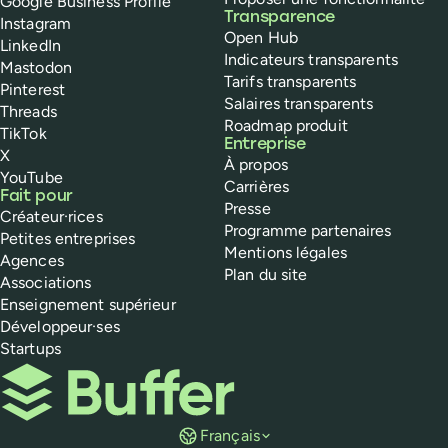
Google Business Profile
Transparence
Instagram
Open Hub
LinkedIn
Indicateurs transparents
Mastodon
Tarifs transparents
Pinterest
Salaires transparents
Threads
Roadmap produit
TikTok
Entreprise
X
À propos
YouTube
Carrières
Fait pour
Presse
Créateur·rices
Programme partenaires
Petites entreprises
Mentions légales
Agences
Plan du site
Associations
Enseignement supérieur
Développeur·ses
Startups
Buffer
Français