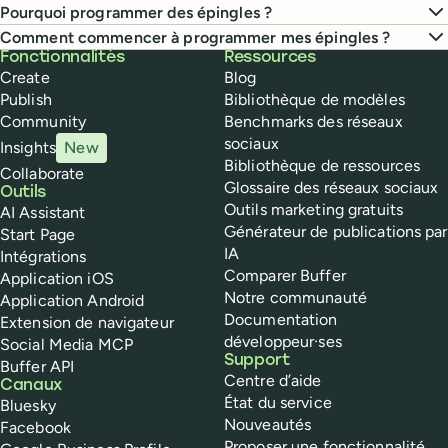
Pourquoi programmer des épingles ?
Comment commencer à programmer mes épingles ?
Buffer
Fonctionnalités
Ressources
Create
Blog
Publish
Bibliothèque de modèles
Community
Benchmarks des réseaux
sociaux
Insights
New
Bibliothèque de ressources
Collaborate
Glossaire des réseaux sociaux
Outils
Outils marketing gratuits
AI Assistant
Générateur de publications par
Start Page
IA
Intégrations
Comparer Buffer
Application iOS
Notre communauté
Application Android
Documentation
Extension de navigateur
développeur·ses
Social Media MCP
Support
Buffer API
Centre d’aide
Canaux
État du service
Bluesky
Nouveautés
Facebook
Proposer une fonctionnalité