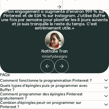
utiliser Pinterest : créer un profil
notoriété pour votre marqu
professionnel ou personnel,
20 conseils concrets que 
What people are saying
Mon engagement a augmenté d’environ 999 % sur
programmer vos épingles, mesurer
pouvez appliquer dès aujou
Pinterest et de 534 % sur Instagram. J’utilise Buffer
votre succès et bien plus encore.
une fois par semaine pour planifier les 8 jours suivants
et je suis tranquille le reste du temps. C’est
extrêmement utile.
Nathalie Tran
niniefydesigns
Previous testimonial
Next testimonial
FAQs
Comment fonctionne la programmation Pinterest ?
Quels types d’épingles puis-je programmer avec
Buffer ?
Comment programmer des épingles Pinterest
gratuitement ?
Combien d’épingles peut-on programmer sur
Pinterest ?