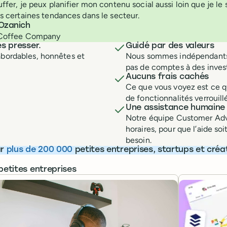
ffer, je peux planifier mon contenu social aussi loin que je le
s certaines tendances dans le secteur.
 Ozanich
 Coffee Company
es presser.
Guidé par des valeurs
abordables, honnêtes et
Nous sommes indépendants, 
pas de comptes à des invest
Aucuns frais cachés
Ce que vous voyez est ce qu
de fonctionnalités verrouill
Une assistance humaine e
Notre équipe Customer Advo
horaires, pour que l’aide s
besoin.
ar
plus de 200 000
petites entreprises, startups et créa
petites entreprises