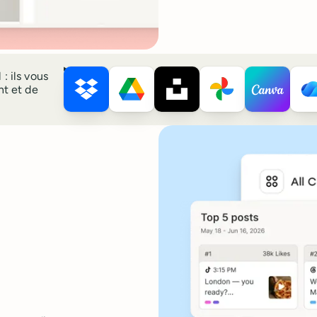
Dropbox
Google Drive
Unsplash
Google Photos
Canva
OneD
: ils vous
nt et de