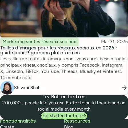
Topic
Published
Marketing sur les réseaux sociaux
Mar 31, 2025
Tailles d’images pour les réseaux sociaux en 2026 :
guide pour 9 grandes plateformes
Les tailles de toutes les images dont vous aurez besoin sur les
principaux réseaux sociaux, y compris Facebook, Instagram,
X, LinkedIn, TikTok, YouTube, Threads, Bluesky et Pinterest.
Reading time
14 minute read
Shivani Shah
Try Buffer for free
200,000+ people like you use Buffer to build their brand on
social media every month
Get started for free
Buffer
Fonctionnalités
Ressources
Create
Blog