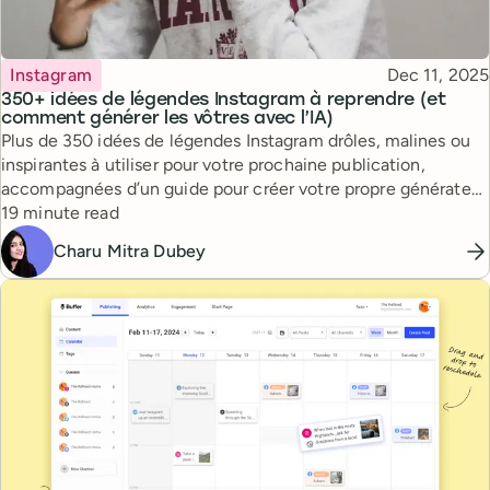
Topic
Published
Instagram
Dec 11, 2025
350+ idées de légendes Instagram à reprendre (et
comment générer les vôtres avec l’IA)
Plus de 350 idées de légendes Instagram drôles, malines ou
inspirantes à utiliser pour votre prochaine publication,
accompagnées d’un guide pour créer votre propre générateur
Reading time
de légendes propulsé par l’IA.
19 minute read
Charu Mitra Dubey