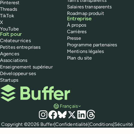
Tarifs transparents
Pinterest
Salaires transparents
Threads
Roadmap produit
TikTok
Entreprise
X
À propos
YouTube
Carrières
Fait pour
Presse
Créateur·rices
Programme partenaires
Petites entreprises
Mentions légales
Agences
Plan du site
Associations
Enseignement supérieur
Développeur·ses
Startups
Buffer
Français
Réseaux sociaux
Instagram
Facebook
Bluesky
X
LinkedIn
Threads
Mentions légales
Copyright ©
2026
Buffer
|
Confidentialité
|
Conditions
|
Sécurité