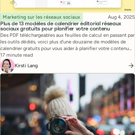
Topic
Published
Marketing sur les réseaux sociaux
Aug 4, 2025
Plus de 13 modèles de calendrier éditorial réseaux
sociaux gratuits pour planifier votre contenu
Des PDF téléchargeables aux feuilles de calcul en passant par
les outils dédiés, voici plus d’une douzaine de modèles de
calendrier gratuits pour vous aider à planifier votre contenu
Reading time
sur les réseaux sociaux — de la manière qui vous convient le
17 minute read
mieux.
Kirsti Lang