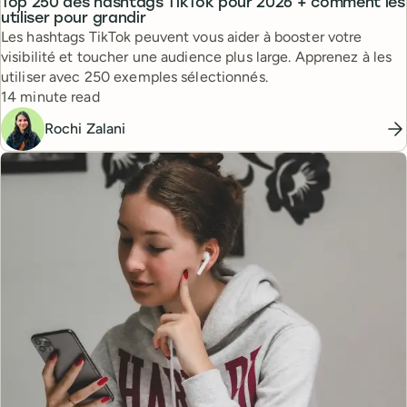
Top 250 des hashtags TikTok pour 2026 + comment les
utiliser pour grandir
Les hashtags TikTok peuvent vous aider à booster votre
visibilité et toucher une audience plus large. Apprenez à les
utiliser avec 250 exemples sélectionnés.
Reading time
14 minute read
Rochi Zalani