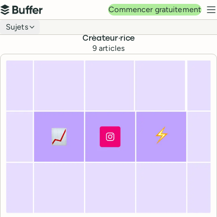
Navigation principale
Commencer gratuitement
Buffer
M
Navigation du blog
Sujets
Créateur·rice
9
articles