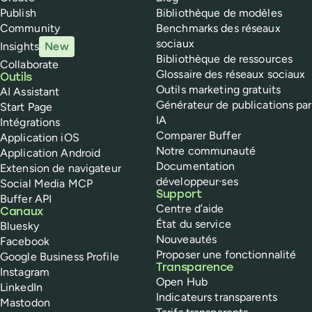
Publish
Bibliothèque de modèles
Community
Benchmarks des réseaux
sociaux
Insights
New
Bibliothèque de ressources
Collaborate
Glossaire des réseaux sociaux
Outils
Outils marketing gratuits
AI Assistant
Générateur de publications par
Start Page
IA
Intégrations
Comparer Buffer
Application iOS
Notre communauté
Application Android
Documentation
Extension de navigateur
développeur·ses
Social Media MCP
Support
Buffer API
Centre d’aide
Canaux
État du service
Bluesky
Nouveautés
Facebook
Proposer une fonctionnalité
Google Business Profile
Transparence
Instagram
Open Hub
LinkedIn
Indicateurs transparents
Mastodon