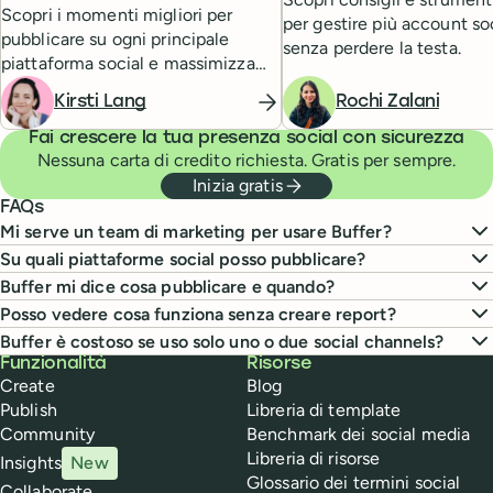
Scopri i momenti migliori per
per gestire più account so
pubblicare su ogni principale
senza perdere la testa.
piattaforma social e massimizza
l'engagement raggiungendo il tuo
Rochi Zalani
Kirsti Lang
pubblico.
Fai crescere la tua presenza social con sicurezza
Nessuna carta di credito richiesta. Gratis per sempre.
Inizia gratis
FAQs
Mi serve un team di marketing per usare Buffer?
Su quali piattaforme social posso pubblicare?
Buffer mi dice cosa pubblicare e quando?
Posso vedere cosa funziona senza creare report?
Buffer è costoso se uso solo uno o due social channels?
Buffer
Funzionalità
Risorse
Create
Blog
Publish
Libreria di template
Community
Benchmark dei social media
Libreria di risorse
Insights
New
Glossario dei termini social
Collaborate