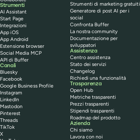
Strumenti di marketing gratuiti
Strumenti
Generatore di post AI per i
AI Assistant
social
Start Page
Confronta Buffer
Integrazioni
La nostra community
App iOS
Documentazione per
App Android
sviluppatori
Estensione browser
Assistenza
Social Media MCP
Centro assistenza
API di Buffer
Stato dei servizi
Canali
Changelog
Bluesky
Richiedi una funzionalità
Facebook
Trasparenza
Google Business Profile
Open Hub
Instagram
Metriche trasparenti
LinkedIn
Prezzi trasparenti
Mastodon
Stipendi trasparenti
Pinterest
Roadmap del prodotto
Threads
Azienda
TikTok
Chi siamo
X
Lavora con noi