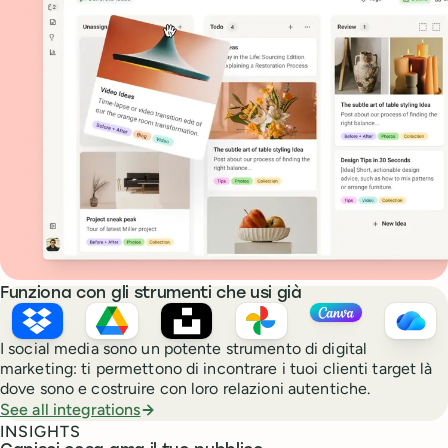
Funziona con gli strumenti che usi già
Dropbox
Google Drive
Unsplash
Google Photos
Canva
OneD
I social media sono un potente strumento di digital
marketing: ti permettono di incontrare i tuoi clienti target là
dove sono e costruire con loro relazioni autentiche.
See all integrations
INSIGHTS