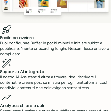
Benefits
Facile da avviare
Puoi configurare Buffer in pochi minuti e iniziare subito a
pubblicare. Niente onboarding lunghi. Nessun flusso di lavoro
complicato.
Supporto AI integrato
Il nostro AI Assistant ti aiuta a trovare idee, riscrivere i
contenuti e creare post su misura per ogni piattaforma, così
condividi contenuti che coinvolgono senza stress.
Analytics chiare e utili
Scopri cosa funziona e quando pubblicare, senza perderti tra