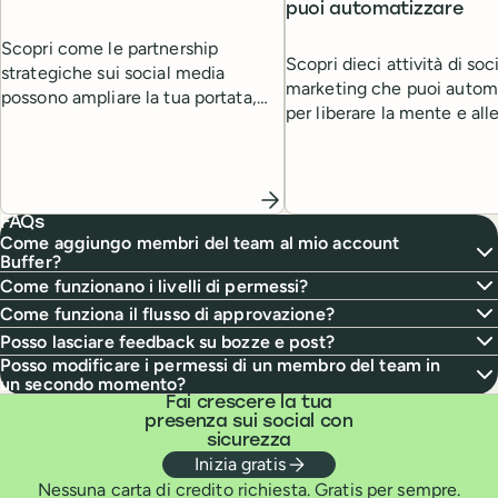
puoi automatizzare
Scopri come le partnership
Scopri dieci attività di so
strategiche sui social media
marketing che puoi autom
possono ampliare la tua portata,
per liberare la mente e all
aumentare l'engagement e aprire
la tua to-do list.
nuove opportunità di crescita.
FAQs
Come aggiungo membri del team al mio account
Buffer?
Come funzionano i livelli di permessi?
Come funziona il flusso di approvazione?
Posso lasciare feedback su bozze e post?
Posso modificare i permessi di un membro del team in
un secondo momento?
Fai crescere la tua
presenza sui social con
sicurezza
Inizia gratis
Nessuna carta di credito richiesta. Gratis per sempre.