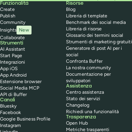
Buffer
Funzionalità
Risorse
Create
Blog
Publish
Libreria di template
Community
Benchmark dei social media
Libreria di risorse
Insights
New
Glossario dei termini social
Collaborate
Strumenti di marketing gratuiti
Strumenti
Generatore di post AI per i
AI Assistant
social
Start Page
Confronta Buffer
Integrazioni
La nostra community
App iOS
Documentazione per
App Android
sviluppatori
Estensione browser
Assistenza
Social Media MCP
Centro assistenza
API di Buffer
Stato dei servizi
Canali
Changelog
Bluesky
Richiedi una funzionalità
Facebook
Trasparenza
Google Business Profile
Open Hub
Instagram
Metriche trasparenti
LinkedIn