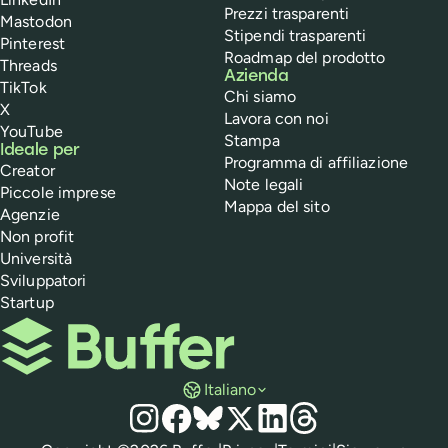
Prezzi trasparenti
Mastodon
Stipendi trasparenti
Pinterest
Roadmap del prodotto
Threads
Azienda
TikTok
Chi siamo
X
Lavora con noi
YouTube
Stampa
Ideale per
Programma di affiliazione
Creator
Note legali
Piccole imprese
Mappa del sito
Agenzie
Non profit
Università
Sviluppatori
Startup
Buffer
Italiano
Social media
Instagram
Facebook
Bluesky
X
LinkedIn
Threads
Normative