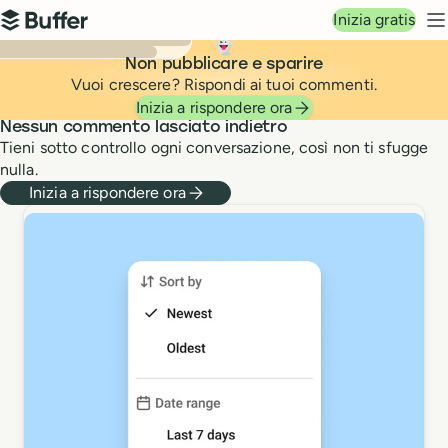
Navigazione principale
Inizia gratis
Buffer
M
👻
Non pubblicare e sparire
Vuoi crescere? Rispondi ai tuoi commenti.
Rispondi a ogni commento,
Inizia a rispondere ora
Nessun commento lasciato indietro
Tieni sotto controllo ogni conversazione, così non ti sfugge
nulla.
Inizia a rispondere ora