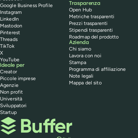
Trasparenza
Google Business Profile
Open Hub
Instagram
Metriche trasparenti
LinkedIn
Prezzi trasparenti
Mastodon
Stipendi trasparenti
Pinterest
Roadmap del prodotto
Threads
Azienda
TikTok
Chi siamo
X
Lavora con noi
YouTube
Stampa
Ideale per
Programma di affiliazione
Creator
Note legali
Piccole imprese
Mappa del sito
Agenzie
Non profit
Università
Sviluppatori
Startup
Buffer