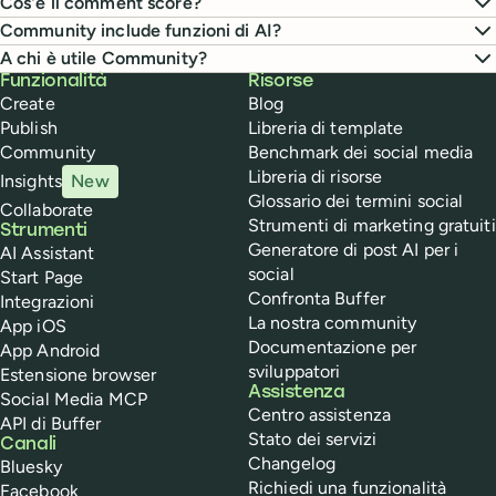
Cos'è il comment score?
Community include funzioni di AI?
A chi è utile Community?
Buffer
Funzionalità
Risorse
Create
Blog
Publish
Libreria di template
Community
Benchmark dei social media
Libreria di risorse
Insights
New
Glossario dei termini social
Collaborate
Strumenti di marketing gratuiti
Strumenti
Generatore di post AI per i
AI Assistant
social
Start Page
Confronta Buffer
Integrazioni
La nostra community
App iOS
Documentazione per
App Android
sviluppatori
Estensione browser
Assistenza
Social Media MCP
Centro assistenza
API di Buffer
Stato dei servizi
Canali
Changelog
Bluesky
Richiedi una funzionalità
Facebook