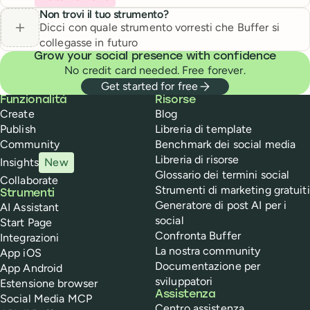
Non trovi il tuo strumento?
Dicci con quale strumento vorresti che Buffer si
collegasse in futuro
Grow your social presence with confidence
No credit card needed. Free forever.
Get started for free
Buffer
Funzionalità
Risorse
Create
Blog
Publish
Libreria di template
Community
Benchmark dei social media
Libreria di risorse
Insights
New
Glossario dei termini social
Collaborate
Strumenti di marketing gratuiti
Strumenti
Generatore di post AI per i
AI Assistant
social
Start Page
Confronta Buffer
Integrazioni
La nostra community
App iOS
Documentazione per
App Android
sviluppatori
Estensione browser
Assistenza
Social Media MCP
Centro assistenza