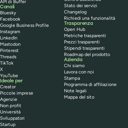
API di Buffer
Stato dei servizi
Canali
Changelog
Bluesky
Richiedi una funzionalità
Facebook
Trasparenza
Google Business Profile
Open Hub
Instagram
Metriche trasparenti
LinkedIn
Prezzi trasparenti
Mastodon
Stipendi trasparenti
Pinterest
Roadmap del prodotto
Threads
Azienda
TikTok
Chi siamo
X
Lavora con noi
YouTube
Stampa
Ideale per
Programma di affiliazione
Creator
Note legali
Piccole imprese
Mappa del sito
Agenzie
Non profit
Università
Sviluppatori
Startup