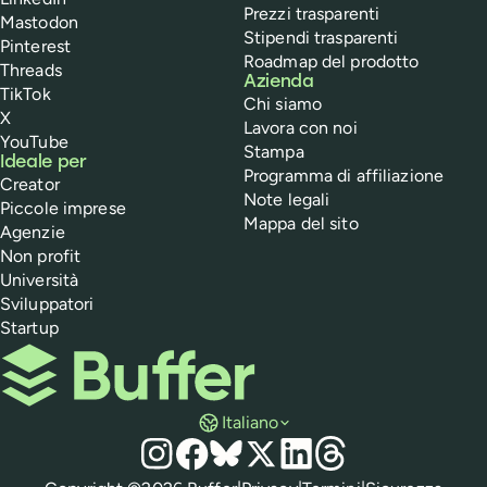
Prezzi trasparenti
Mastodon
Stipendi trasparenti
Pinterest
Roadmap del prodotto
Threads
Azienda
TikTok
Chi siamo
X
Lavora con noi
YouTube
Stampa
Ideale per
Programma di affiliazione
Creator
Note legali
Piccole imprese
Mappa del sito
Agenzie
Non profit
Università
Sviluppatori
Startup
Buffer
Italiano
Social media
Instagram
Facebook
Bluesky
X
LinkedIn
Threads
Normative