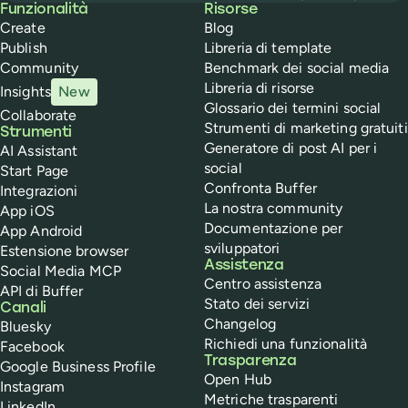
Buffer
Funzionalità
Risorse
Create
Blog
Publish
Libreria di template
Community
Benchmark dei social media
Libreria di risorse
Insights
New
Glossario dei termini social
Collaborate
Strumenti di marketing gratuiti
Strumenti
Generatore di post AI per i
AI Assistant
social
Start Page
Confronta Buffer
Integrazioni
La nostra community
App iOS
Documentazione per
App Android
sviluppatori
Estensione browser
Assistenza
Social Media MCP
Centro assistenza
API di Buffer
Stato dei servizi
Canali
Changelog
Bluesky
Richiedi una funzionalità
Facebook
Trasparenza
Google Business Profile
Open Hub
Instagram
Metriche trasparenti
LinkedIn