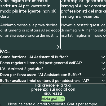
9 dei migliori strumenti di
7 dei migliori generatori
scrittura AI per lavorare in
immagini AI per creator
modo più intelligente, non più
professionisti del mark
duro
immagini di esempio
Abbiamo messo alla prova decine
Provati e testati: questi ge
di strumenti di scrittura AI ed ecco
di immagini AI hanno dato 
un'analisi approfondita dei nostri
risultati migliori in modo 
generatori di testo AI preferiti e di
Ecco come funzionano, q
chi, secondo noi, li troverà più utili.
costano e come hanno ges
prompt specifico.
FAQs
Come funziona l'AI Assistant di Buffer?
Posso regolare il tono dei post generati dall'AI?
L'AI Assistant è gratuito?
Devo per forza usare l'AI Assistant con Buffer?
Buffer analizza i miei contenuti per addestrare l'AI?
Fai crescere la tua
presenza sui social con
sicurezza
Inizia gratis
Nessuna carta di credito richiesta. Gratis per sempre.