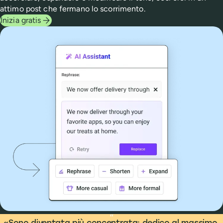
attimo post che fermano lo scorrimento.
Inizia gratis
What people are saying
“