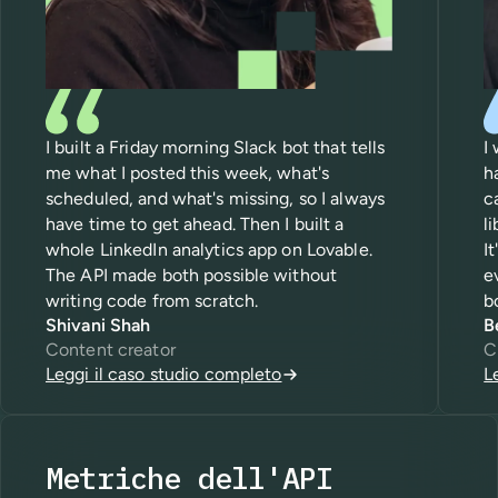
I built a Friday morning Slack bot that tells
I
me what I posted this week, what's
h
scheduled, and what's missing, so I always
c
have time to get ahead. Then I built a
l
whole LinkedIn analytics app on Lovable.
I
The API made both possible without
e
writing code from scratch.
b
Shivani Shah
B
Content creator
C
Leggi il caso studio completo
L
Metriche dell'API