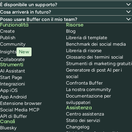
È disponibile un supporto?
Cosa arriverà in futuro?
Posso usare Buffer con il mio team?
Buffer
Funzionalità
Risorse
Create
Blog
Publish
Libreria di template
Community
Benchmark dei social media
Libreria di risorse
Insights
New
Glossario dei termini social
Collaborate
Strumenti di marketing gratuiti
Strumenti
Generatore di post AI per i
AI Assistant
social
Start Page
Confronta Buffer
Integrazioni
La nostra community
App iOS
Documentazione per
App Android
sviluppatori
Estensione browser
Assistenza
Social Media MCP
Centro assistenza
API di Buffer
Stato dei servizi
Canali
Changelog
Bluesky