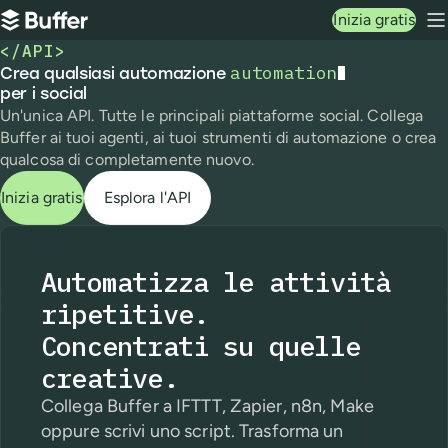
Navigazione principale
Inizia gratis
Buffer
M
</API>
automation
Crea qualsiasi automazione automation per i social
Crea qualsiasi automazione
per i social
Un'unica API. Tutte le principali piattaforme social. Collega
Buffer ai tuoi agenti,
ai tuoi strumenti di automazione o crea
qualcosa di completamente nuovo.
Inizia gratis
Esplora l'API
Automatizza le attività
ripetitive.
Concentrati su quelle
creative.
Collega Buffer a IFTTT, Zapier, n8n, Make
oppure scrivi uno script. Trasforma un