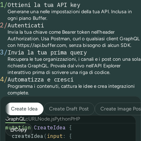
1
/
Ottieni la tua API key
Generane una nelle impostazioni della tua API. Inclusa in
ogni piano Buffer.
2
/
Autenticati
Invia la tua chiave come Bearer token nell'header
Authorization. Usa Postman, curl o qualsiasi client GraphQL
con https://api.buffer.com, senza bisogno di alcun SDK.
3
/
Invia la tua prima query
Recupera le tue organizzazioni, i canali e i post con una sola
richiesta GraphQL. Provala dal vivo nell'API Explorer
interattivo prima di scrivere una riga di codice.
4
/
Automatizza e cresci
Programma i contenuti, cattura le idee e crea integrazioni
complete.
Create Idea
Create Draft Post
Create Image Pos
GraphQL
cURL
Node.js
Python
PHP
mutation
CreateIdea
{
Copy
createIdea
(
input
:
{