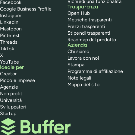
Richiedi una funzionalità
Facebook
Trasparenza
Google Business Profile
Open Hub
Instagram
Metriche trasparenti
LinkedIn
Prezzi trasparenti
Mastodon
Stipendi trasparenti
Pinterest
Roadmap del prodotto
Threads
Azienda
TikTok
Chi siamo
X
Lavora con noi
YouTube
Stampa
Ideale per
Programma di affiliazione
Creator
Note legali
Piccole imprese
Mappa del sito
Agenzie
Non profit
Università
Sviluppatori
Startup
Buffer