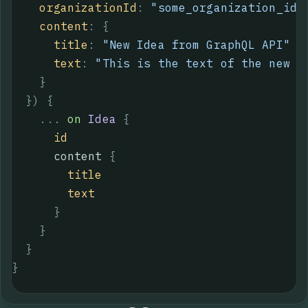
organizationId
:
"some_organization_id"
content
:
{
title
:
"
New Idea from GraphQL API
"
text
:
"This is the text of the new i
}
}
)
{
...
on
Idea
{
id
content
{
title
text
}
}
}
}