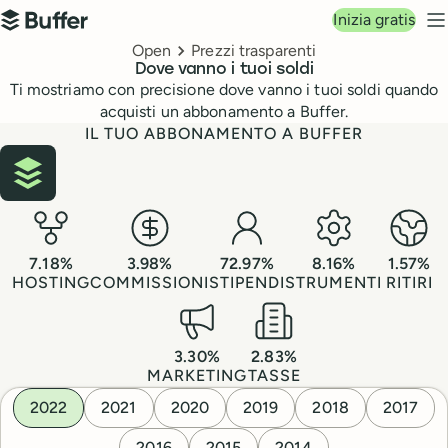
Navigazione principale
Inizia gratis
Buffer
M
Breadcrumbs
Open
Prezzi trasparenti
Dove vanno i tuoi soldi
Ti mostriamo con precisione dove vanno i tuoi soldi quando
acquisti un abbonamento a Buffer.
IL TUO ABBONAMENTO A BUFFER
7.18
%
3.98
%
72.97
%
8.16
%
1.57
%
HOSTING
COMMISSIONI
STIPENDI
STRUMENTI
RITIRI
3.30
%
2.83
%
MARKETING
TASSE
Ripartizione delle spese per anno
2022
2021
2020
2019
2018
2017
2016
2015
2014