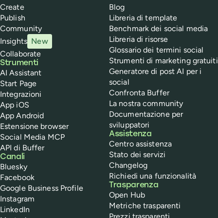
Create
Blog
Publish
Libreria di template
Community
Benchmark dei social media
Libreria di risorse
Insights
New
Glossario dei termini social
Collaborate
Strumenti di marketing gratuiti
Strumenti
Generatore di post AI per i
AI Assistant
social
Start Page
Confronta Buffer
Integrazioni
La nostra community
App iOS
Documentazione per
App Android
sviluppatori
Estensione browser
Assistenza
Social Media MCP
Centro assistenza
API di Buffer
Stato dei servizi
Canali
Changelog
Bluesky
Richiedi una funzionalità
Facebook
Trasparenza
Google Business Profile
Open Hub
Instagram
Metriche trasparenti
LinkedIn
Prezzi trasparenti