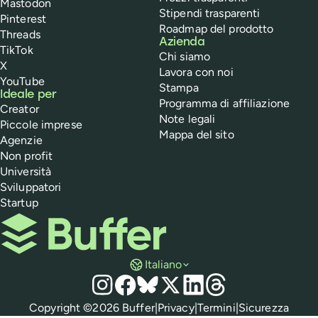
Mastodon
Stipendi trasparenti
Pinterest
Roadmap del prodotto
Threads
Azienda
TikTok
Chi siamo
X
Lavora con noi
YouTube
Stampa
Ideale per
Programma di affiliazione
Creator
Note legali
Piccole imprese
Mappa del sito
Agenzie
Non profit
Università
Sviluppatori
Startup
Buffer
Italiano
Social media
Instagram
Facebook
Bluesky
X
LinkedIn
Threads
Normative
Copyright ©
2026
Buffer
|
Privacy
|
Termini
|
Sicurezza