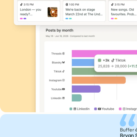
What people are saying about Buffer
Buffer è
Bryan 