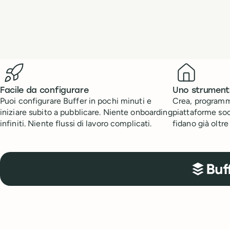
Benefits
Facile da configurare
Uno strumento
Puoi configurare Buffer in pochi minuti e
Crea, programma
iniziare subito a pubblicare. Niente onboarding
piattaforme soc
infiniti. Niente flussi di lavoro complicati.
fidano già oltr
Richiedi lo sconto per non profit