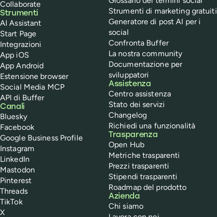
Glossario dei termini social
Collaborate
Strumenti di marketing gratuiti
Strumenti
Generatore di post AI per i
AI Assistant
social
Start Page
Confronta Buffer
Integrazioni
La nostra community
App iOS
Documentazione per
App Android
sviluppatori
Estensione browser
Assistenza
Social Media MCP
Centro assistenza
API di Buffer
Stato dei servizi
Canali
Changelog
Bluesky
Richiedi una funzionalità
Facebook
Trasparenza
Google Business Profile
Open Hub
Instagram
Metriche trasparenti
LinkedIn
Prezzi trasparenti
Mastodon
Stipendi trasparenti
Pinterest
Roadmap del prodotto
Threads
Azienda
TikTok
Chi siamo
X
Lavora con noi