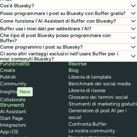
Cos'è Bluesky?
Posso programmare i post su Bluesky con Buffer gratis?
Come funziona l'AI Assistant di Buffer con Bluesky?
Buffer usa i miei dati per addestrare l'AI?
Che tipo di post Bluesky posso programmare con
Buffer?
Come programmo i post su Bluesky?
Ci sono altri vantaggi esclusivi nell'usare Buffer per i
miei contenuti Bluesky?
Buffer
Funzionalità
Risorse
Create
Blog
Publish
Libreria di template
Community
Benchmark dei social media
Libreria di risorse
Insights
New
Glossario dei termini social
Collaborate
Strumenti di marketing gratuiti
Strumenti
Generatore di post AI per i
AI Assistant
social
Start Page
Confronta Buffer
Integrazioni
La nostra community
App iOS