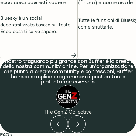
ecco cosa dovresti sapere
(finora) e come usarle
Bluesky è un social
Tutte le funzioni di Bluesk
decentralizzato basato sul testo.
come sfruttarle.
Ecco cosa ti serve sapere.
What people are saying
Il nostro traguardo più grande con Buffer è la crescita
della nostra community online. Per un'organizzazione
che punta a creare community e connessioni, Buffer
ha reso semplice programmare i post su tante
piattaforme diverse.
The Gen Z Collective
Previous testimonial
Next testimonial
FAQs