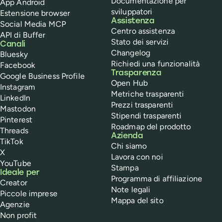
Documentazione per
App Android
sviluppatori
Estensione browser
Assistenza
Social Media MCP
Centro assistenza
API di Buffer
Stato dei servizi
Canali
Changelog
Bluesky
Richiedi una funzionalità
Facebook
Trasparenza
Google Business Profile
Open Hub
Instagram
Metriche trasparenti
LinkedIn
Prezzi trasparenti
Mastodon
Stipendi trasparenti
Pinterest
Roadmap del prodotto
Threads
Azienda
TikTok
Chi siamo
X
Lavora con noi
YouTube
Stampa
Ideale per
Programma di affiliazione
Creator
Note legali
Piccole imprese
Mappa del sito
Agenzie
Non profit