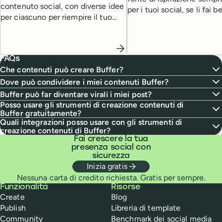
contenuto social, con diverse idee
per i tuoi social, se li fai 
per ciascuno per riempire il tuo
come.
calendario dei contenuti.
FAQs
Che contenuti può creare Buffer?
Dove può condividere i miei contenuti Buffer?
Buffer può far diventare virali i miei post?
Posso usare gli strumenti di creazione contenuti di
Buffer gratuitamente?
Quali integrazioni posso usare con gli strumenti di
creazione contenuti di Buffer?
Fai crescere la tua
presenza social con
sicurezza
Inizia gratis
Nessuna carta di credito richiesta. Gratis per sempre.
Buffer
Funzionalità
Risorse
Create
Blog
Publish
Libreria di template
Community
Benchmark dei social media