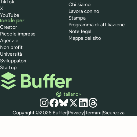
TikTok
Chi siamo
X
Lavora con noi
YouTube
Stampa
Ideale per
Programma di affiliazione
Creator
Note legali
Piccole imprese
Mappa del sito
Agenzie
Non profit
Università
Sviluppatori
Startup
Buffer
Italiano
Social media
Instagram
Facebook
Bluesky
X
LinkedIn
Threads
Normative
Copyright ©
2026
Buffer
|
Privacy
|
Termini
|
Sicurezza