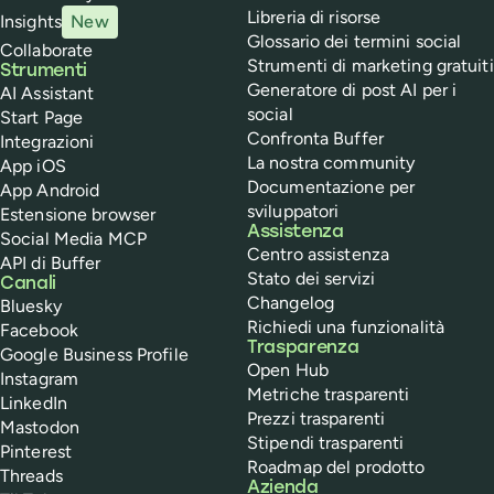
Libreria di risorse
Insights
New
Glossario dei termini social
Collaborate
Strumenti di marketing gratuiti
Strumenti
Generatore di post AI per i
AI Assistant
social
Start Page
Confronta Buffer
Integrazioni
La nostra community
App iOS
Documentazione per
App Android
sviluppatori
Estensione browser
Assistenza
Social Media MCP
Centro assistenza
API di Buffer
Stato dei servizi
Canali
Changelog
Bluesky
Richiedi una funzionalità
Facebook
Trasparenza
Google Business Profile
Open Hub
Instagram
Metriche trasparenti
LinkedIn
Prezzi trasparenti
Mastodon
Stipendi trasparenti
Pinterest
Roadmap del prodotto
Threads
Azienda