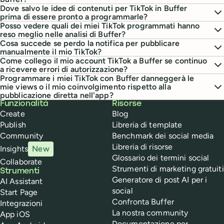
Dove salvo le idee di contenuti per TikTok in Buffer
prima di essere pronto a programmarle?
Posso vedere quali dei miei TikTok programmati hanno
reso meglio nelle analisi di Buffer?
Cosa succede se perdo la notifica per pubblicare
manualmente il mio TikTok?
Come collego il mio account TikTok a Buffer se continuo
a ricevere errori di autorizzazione?
Programmare i miei TikTok con Buffer danneggerà le
mie views o il mio coinvolgimento rispetto alla
pubblicazione diretta nell'app?
Buffer
Funzionalità
Risorse
Create
Blog
Publish
Libreria di template
Community
Benchmark dei social media
Libreria di risorse
Insights
New
Glossario dei termini social
Collaborate
Strumenti di marketing gratuiti
Strumenti
Generatore di post AI per i
AI Assistant
social
Start Page
Confronta Buffer
Integrazioni
La nostra community
App iOS
Documentazione per