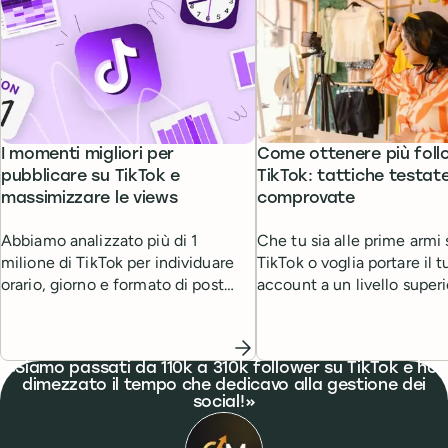
I momenti migliori per
Come ottenere più foll
pubblicare su TikTok e
TikTok: tattiche testat
massimizzare le views
comprovate
Abbiamo analizzato più di 1
Che tu sia alle prime armi 
milione di TikTok per individuare
TikTok o voglia portare il t
orario, giorno e formato di post
account a un livello superi
migliori per ottenere il massimo
queste tattiche imperdibili
delle views.
aiuteranno a raggiungere i
obiettivi su TikTok e a trov
What people are saying
Siamo passati da 110k a 310k follower su TikTok e ho
follower.
dimezzato il tempo che dedicavo alla gestione dei
social!