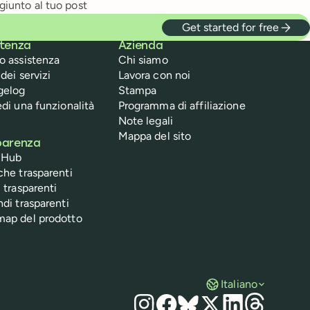
giunto al tuo post
Get started for free
stenza
Azienda
o assistenza
Chi siamo
dei servizi
Lavora con noi
gelog
Stampa
edi una funzionalità
Programma di affiliazione
Note legali
Mappa del sito
parenza
 Hub
che trasparenti
 trasparenti
ndi trasparenti
ap del prodotto
Italiano
Social media
Instagram
Facebook
Bluesky
X
LinkedIn
Threads