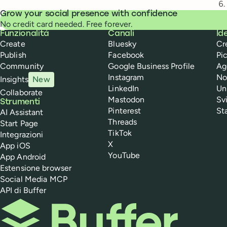
Grow your social presence with confidence
No credit card needed. Free forever.
Buffer
Funzionalità
Canali
Id
Create
Bluesky
Cr
Publish
Facebook
Pi
Community
Google Business Profile
Ag
Instagram
No
Insights
New
LinkedIn
Un
Collaborate
Mastodon
Sv
Strumenti
Pinterest
St
AI Assistant
Threads
Start Page
TikTok
Integrazioni
X
App iOS
YouTube
App Android
Estensione browser
Social Media MCP
API di Buffer
Buffer