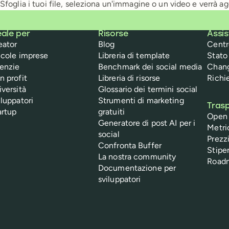
Sfoglia i tuoi file, seleziona un'immagine o un video e verrà ag
eale per
Risorse
Assi
eator
Blog
Centr
ccole imprese
Libreria di template
Stato 
enzie
Benchmark dei social media
Chan
n profit
Libreria di risorse
Richi
iversità
Glossario dei termini social
iluppatori
Strumenti di marketing
Tras
artup
gratuiti
Open
Generatore di post AI per i
Metri
social
Prezzi
Confronta Buffer
Stipe
La nostra community
Roadm
Documentazione per
sviluppatori