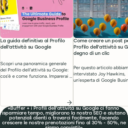
La guida definitiva al Profilo
Come creare un post per
dell'attività su Google
Profilo dell'attività su 
degno di un clic
Scopri una panoramica generale
Per questo articolo abbia
del Profilo dell'attività su Google:
intervistato Joy Hawkins,
cos'è e come funziona. Imparerai a
un'esperta di Google Busi
configurare il tuo profilo, a gestirlo
Profile, su come rendere p
e, soprattutto, alcuni consigli per
efficaci i tuoi post e su c
superare la concorrenza.
indirizzare l'attenzione dal
ricerche organiche verso l
What people are saying
Buffer + i Profili dell'attività su Google ci fanno
attività.
risparmiare tempo, migliorano la nostra SEO e aiutano i
potenziali clienti a trovarci facilmente, facendo
crescere le nostre prenotazioni fino al 30% - 50%, ne