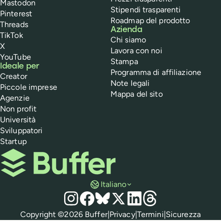
Mastodon
Stipendi trasparenti
Pinterest
Roadmap del prodotto
Threads
Azienda
TikTok
Chi siamo
X
Lavora con noi
YouTube
Stampa
Ideale per
Programma di affiliazione
Creator
Note legali
Piccole imprese
Mappa del sito
Agenzie
Non profit
Università
Sviluppatori
Startup
Buffer
Italiano
Social media
Instagram
Facebook
Bluesky
X
LinkedIn
Threads
Normative
Copyright ©
2026
Buffer
|
Privacy
|
Termini
|
Sicurezza