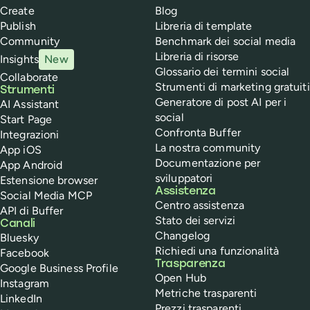
Create
Blog
Publish
Libreria di template
Community
Benchmark dei social media
Libreria di risorse
Insights
New
Glossario dei termini social
Collaborate
Strumenti di marketing gratuiti
Strumenti
Generatore di post AI per i
AI Assistant
social
Start Page
Confronta Buffer
Integrazioni
La nostra community
App iOS
Documentazione per
App Android
sviluppatori
Estensione browser
Assistenza
Social Media MCP
Centro assistenza
API di Buffer
Stato dei servizi
Canali
Changelog
Bluesky
Richiedi una funzionalità
Facebook
Trasparenza
Google Business Profile
Open Hub
Instagram
Metriche trasparenti
LinkedIn
Prezzi trasparenti