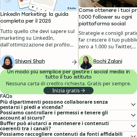
Come ottenere i tuoi pr
LinkedIn Marketing: la guida
1.000 follower su ogni
completa per il 2025
piattaforma social
Tutto quello che devi sapere sul
Strategie e consigli prati
marketing su LinkedIn,
far crescere il tuo pubbl
dall'ottimizzazione del profilo
zero a 1.000 su Twitter,
alla creazione di contenuti che
Facebook, Instagram e a
generano engagement.
ancora.
Shivani Shah
Rochi Zalani
Un modo più semplice per gestire i social media in
tutto il tuo istituto
Nessuna carta di credito richiesta. Gratis per sempre.
Inizia gratis
FAQs
Più dipartimenti possono collaborare senza
pestarsi i piedi a vicenda?
Possiamo controllare i permessi e tenere gli
account al sicuro?
Buffer può aiutarci a mantenere i contenuti
coerenti tra i canali?
Possiamo raccogliere contenuti da fonti affidabili