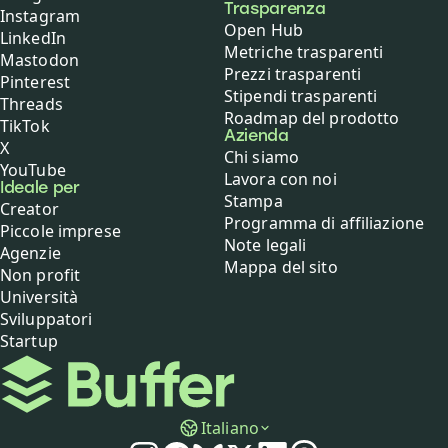
Trasparenza
Instagram
Open Hub
LinkedIn
Metriche trasparenti
Mastodon
Prezzi trasparenti
Pinterest
Stipendi trasparenti
Threads
Roadmap del prodotto
TikTok
Azienda
X
Chi siamo
YouTube
Lavora con noi
Ideale per
Stampa
Creator
Programma di affiliazione
Piccole imprese
Note legali
Agenzie
Mappa del sito
Non profit
Università
Sviluppatori
Startup
Buffer
Italiano
Social media