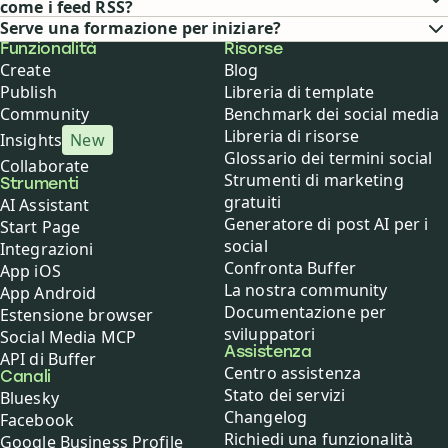
come i feed RSS?
Serve una formazione per iniziare?
Buffer
Funzionalità
Risorse
Create
Blog
Publish
Libreria di template
Community
Benchmark dei social media
Libreria di risorse
Insights
New
Glossario dei termini social
Collaborate
Strumenti di marketing
Strumenti
gratuiti
AI Assistant
Generatore di post AI per i
Start Page
social
Integrazioni
Confronta Buffer
App iOS
La nostra community
App Android
Documentazione per
Estensione browser
sviluppatori
Social Media MCP
Assistenza
API di Buffer
Centro assistenza
Canali
Stato dei servizi
Bluesky
Changelog
Facebook
Richiedi una funzionalità
Google Business Profile