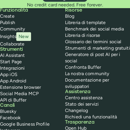
No credit card needed. Free forever.
Buffer
Funzionalità
Risorse
Create
Blog
Publish
Libreria di template
Community
Benchmark dei social media
Libreria di risorse
Insights
New
Glossario dei termini social
Collaborate
Strumenti di marketing gratuiti
Strumenti
Generatore di post AI per i
AI Assistant
social
Start Page
Confronta Buffer
Integrazioni
La nostra community
App iOS
Documentazione per
App Android
sviluppatori
Estensione browser
Assistenza
Social Media MCP
Centro assistenza
API di Buffer
Stato dei servizi
Canali
Changelog
Bluesky
Richiedi una funzionalità
Facebook
Trasparenza
Google Business Profile
Open Hub