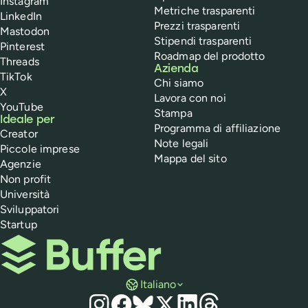
Instagram
Metriche trasparenti
LinkedIn
Prezzi trasparenti
Mastodon
Stipendi trasparenti
Pinterest
Roadmap del prodotto
Threads
Azienda
TikTok
Chi siamo
X
Lavora con noi
YouTube
Stampa
Ideale per
Programma di affiliazione
Creator
Note legali
Piccole imprese
Mappa del sito
Agenzie
Non profit
Università
Sviluppatori
Startup
Buffer
Italiano
Social media
Instagram
Facebook
Bluesky
X
LinkedIn
Threads