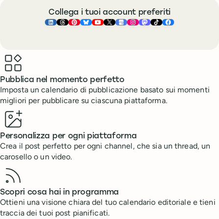
Collega i tuoi account preferiti
Buffer ×
Buffer ×
Buffer ×
LinkedIn
Buffer ×
Threads
Buffer ×
Pinterest
Buffer ×
Bluesky
Buffer ×
YouTube
Buffer ×
X
Buffer ×
Google Business Pr
Buffer ×
Instagram
Buffer ×
Mastodon
TikTok
Face
Benefits
Pubblica nel momento perfetto
Imposta un calendario di pubblicazione basato sui momenti
migliori per pubblicare su ciascuna piattaforma.
Personalizza per ogni piattaforma
Crea il post perfetto per ogni channel, che sia un thread, un
carosello o un video.
Scopri cosa hai in programma
Ottieni una visione chiara del tuo calendario editoriale e tieni
traccia dei tuoi post pianificati.