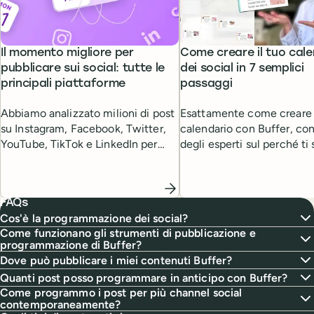
Il momento migliore per
Come creare il tuo cale
pubblicare sui social: tutte le
dei social in 7 semplici
principali piattaforme
passaggi
Abbiamo analizzato milioni di post
Esattamente come creare i
su Instagram, Facebook, Twitter,
calendario con Buffer, con
YouTube, TikTok e LinkedIn per
degli esperti sul perché ti
individuare quando venivano
calendario dei social.
pubblicati i contenuti con le
migliori performance.
FAQs
Cos'è la programmazione dei social?
Come funzionano gli strumenti di pubblicazione e
programmazione di Buffer?
Dove può pubblicare i miei contenuti Buffer?
Quanti post posso programmare in anticipo con Buffer?
Come programmo i post per più channel social
contemporaneamente?