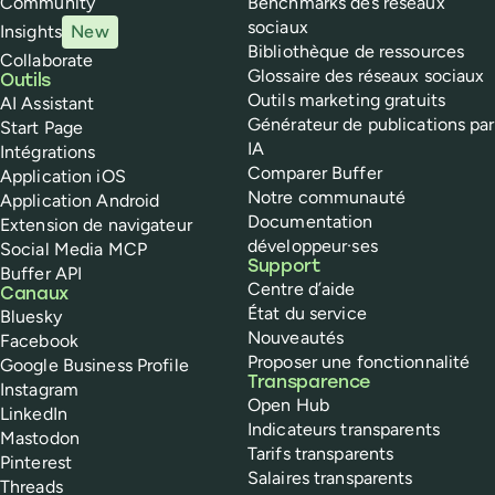
Community
Benchmarks des réseaux
sociaux
Insights
New
Bibliothèque de ressources
Collaborate
Glossaire des réseaux sociaux
Outils
Outils marketing gratuits
AI Assistant
Générateur de publications par
Start Page
IA
Intégrations
Comparer Buffer
Application iOS
Notre communauté
Application Android
Documentation
Extension de navigateur
développeur·ses
Social Media MCP
Support
Buffer API
Centre d’aide
Canaux
État du service
Bluesky
Nouveautés
Facebook
Proposer une fonctionnalité
Google Business Profile
Transparence
Instagram
Open Hub
LinkedIn
Indicateurs transparents
Mastodon
Tarifs transparents
Pinterest
Salaires transparents
Threads