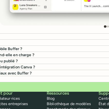
bile Buffer ?
end-elle en charge ?
ou publié ?
'intégration Canva ?
iaux avec Buffer ?
it pour
Ressources
Supp
éateur·rices
Blog
Centr
tites entreprises
Bibliothèque de modèles
État 