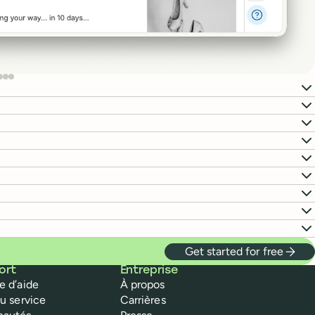
Get started for free
ort
Entreprise
e d’aide
À propos
du service
Carrières