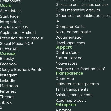
Collaborate
Glossaire des réseaux sociaux
Outils
Outils marketing gratuits
AI Assistant
Générateur de publications par
Start Page
IA
Intégrations
Comparer Buffer
Application iOS
Notre communauté
Application Android
Documentation
Extension de navigateur
développeur·ses
Social Media MCP
Support
Buffer API
Centre d’aide
Canaux
État du service
Bluesky
Nouveautés
Facebook
Proposer une fonctionnalité
Google Business Profile
Transparence
Instagram
Open Hub
LinkedIn
Indicateurs transparents
Mastodon
Tarifs transparents
Pinterest
Salaires transparents
Threads
Roadmap produit
TikTok
Entreprise
X
À propos