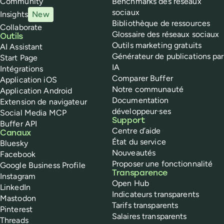
Community
Benchmarks des réseaux
sociaux
Insights
New
Bibliothèque de ressources
Collaborate
Glossaire des réseaux sociaux
Outils
Outils marketing gratuits
AI Assistant
Générateur de publications par
Start Page
IA
Intégrations
Comparer Buffer
Application iOS
Notre communauté
Application Android
Documentation
Extension de navigateur
développeur·ses
Social Media MCP
Support
Buffer API
Centre d’aide
Canaux
État du service
Bluesky
Nouveautés
Facebook
Proposer une fonctionnalité
Google Business Profile
Transparence
Instagram
Open Hub
LinkedIn
Indicateurs transparents
Mastodon
Tarifs transparents
Pinterest
Salaires transparents
Threads