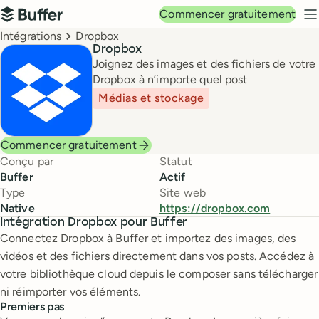
Navigation principale
Commencer gratuitement
Buffer
M
Breadcrumbs
Intégrations
Dropbox
Dropbox
Joignez des images et des fichiers de votre
Dropbox à n’importe quel post
Médias et stockage
Commencer gratuitement
Conçu par
Statut
Buffer
Actif
Type
Site web
Native
https://dropbox.com
Intégration Dropbox pour Buffer
Connectez Dropbox à Buffer et importez des images, des
vidéos et des fichiers directement dans vos posts. Accédez à
votre bibliothèque cloud depuis le composer sans télécharger
ni réimporter vos éléments.
Premiers pas