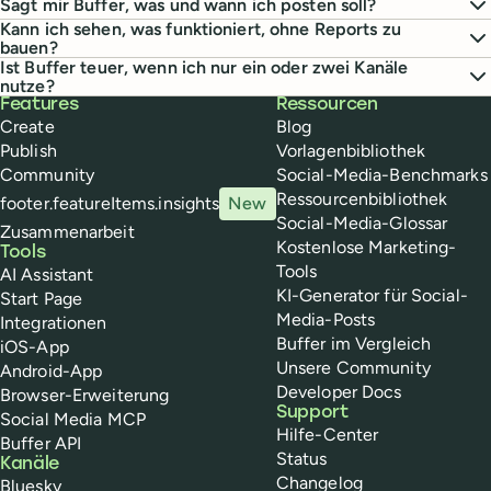
Sagt mir Buffer, was und wann ich posten soll?
Kann ich sehen, was funktioniert, ohne Reports zu
bauen?
Ist Buffer teuer, wenn ich nur ein oder zwei Kanäle
nutze?
Buffer
Features
Ressourcen
Create
Blog
Publish
Vorlagenbibliothek
Community
Social-Media-Benchmarks
Ressourcenbibliothek
footer.featureItems.insights
New
Social-Media-Glossar
Zusammenarbeit
Kostenlose Marketing-
Tools
Tools
AI Assistant
KI-Generator für Social-
Start Page
Media-Posts
Integrationen
Buffer im Vergleich
iOS-App
Unsere Community
Android-App
Developer Docs
Browser-Erweiterung
Support
Social Media MCP
Hilfe-Center
Buffer API
Status
Kanäle
Changelog
Bluesky