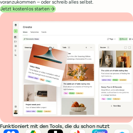
voranzukommen – oder schreib alles selbst.
Jetzt kostenlos starten
Funktioniert mit den Tools, die du schon nutzt
Dropbox
Google Drive
Unsplash
Google Photos
Canva
OneD