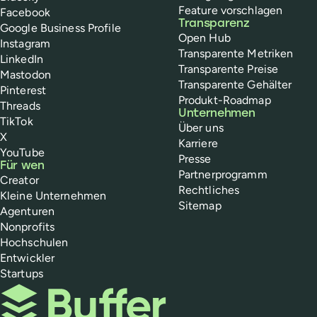
Feature vorschlagen
Facebook
Transparenz
Google Business Profile
Open Hub
Instagram
Transparente Metriken
LinkedIn
Transparente Preise
Mastodon
Transparente Gehälter
Pinterest
Produkt-Roadmap
Threads
Unternehmen
TikTok
Über uns
X
Karriere
YouTube
Presse
Für wen
Partnerprogramm
Creator
Rechtliches
Kleine Unternehmen
Sitemap
Agenturen
Nonprofits
Hochschulen
Entwickler
Startups
Buffer