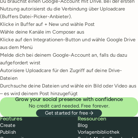
Du brauchst einen Google-Account mit Drive. Bei der ersten
Nutzung autorisierst du die Verbindung über Uploadcare
(Buffers Datei-Picker-Anbieter).
Klicke in Buffer auf + New und wähle Post
Wähle deine Kanäle im Composer aus
Klicke auf den Integrationen-Button und wähle Google Drive
aus dem Menü
Melde dich bei deinem Google-Account an, falls du dazu
aufgefordert wirst
Autorisiere Uploadcare für den Zugriff auf deine Drive-
Dateien
Durchsuche deine Dateien und wähle ein Bild oder Video aus
– es wird deinem Post hinzugefügt
Grow your social presence with confidence
No credit card needed. Free forever.
Get started for free
Buffer
Features
Ressourcen
Create
Blog
Publish
Vorlagenbibliothek