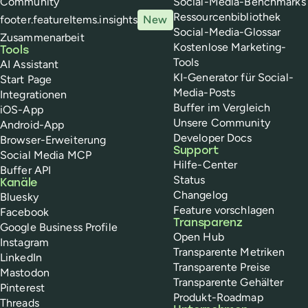
Community
Social-Media-Benchmarks
Ressourcenbibliothek
footer.featureItems.insights
New
Social-Media-Glossar
Zusammenarbeit
Kostenlose Marketing-
Tools
Tools
AI Assistant
KI-Generator für Social-
Start Page
Media-Posts
Integrationen
Buffer im Vergleich
iOS-App
Unsere Community
Android-App
Developer Docs
Browser-Erweiterung
Support
Social Media MCP
Hilfe-Center
Buffer API
Status
Kanäle
Changelog
Bluesky
Feature vorschlagen
Facebook
Transparenz
Google Business Profile
Open Hub
Instagram
Transparente Metriken
LinkedIn
Transparente Preise
Mastodon
Transparente Gehälter
Pinterest
Produkt-Roadmap
Threads