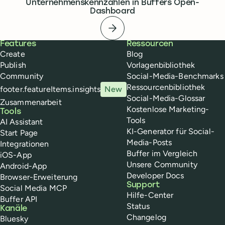
Unternehmenskennzahlen in Buffers Open-
Dashboard
Open-Dashboard
Buffer
Features
Ressourcen
Create
Blog
Publish
Vorlagenbibliothek
Community
Social-Media-Benchmarks
Ressourcenbibliothek
footer.featureItems.insights
New
Social-Media-Glossar
Zusammenarbeit
Kostenlose Marketing-
Tools
Tools
AI Assistant
KI-Generator für Social-
Start Page
Media-Posts
Integrationen
Buffer im Vergleich
iOS-App
Unsere Community
Android-App
Developer Docs
Browser-Erweiterung
Support
Social Media MCP
Hilfe-Center
Buffer API
Status
Kanäle
Changelog
Bluesky