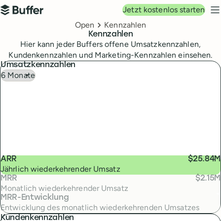
Hauptnavigation
Jetzt kostenlos starten
Buffer
N
Breadcrumbs
Open
Kennzahlen
Kennzahlen
Hier kann jeder Buffers offene Umsatzkennzahlen,
Kundenkennzahlen und Marketing-Kennzahlen einsehen.
Umsatzkennzahlen
ARR
$25.84M
Jährlich wiederkehrender Umsatz
MRR
$2.15M
Monatlich wiederkehrender Umsatz
MRR-Entwicklung
Entwicklung des monatlich wiederkehrenden Umsatzes
Kundenkennzahlen