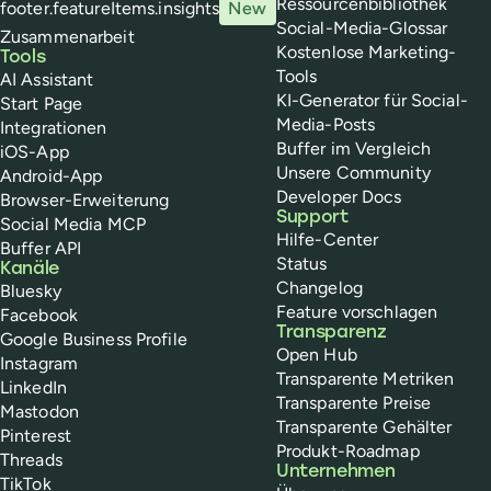
Ressourcenbibliothek
footer.featureItems.insights
New
Social-Media-Glossar
Zusammenarbeit
Kostenlose Marketing-
Tools
Tools
AI Assistant
KI-Generator für Social-
Start Page
Media-Posts
Integrationen
Buffer im Vergleich
iOS-App
Unsere Community
Android-App
Developer Docs
Browser-Erweiterung
Support
Social Media MCP
Hilfe-Center
Buffer API
Status
Kanäle
Changelog
Bluesky
Feature vorschlagen
Facebook
Transparenz
Google Business Profile
Open Hub
Instagram
Transparente Metriken
LinkedIn
Transparente Preise
Mastodon
Transparente Gehälter
Pinterest
Produkt-Roadmap
Threads
Unternehmen
TikTok