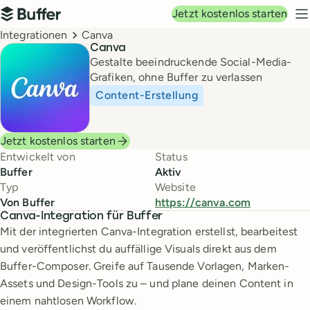
Hauptnavigation
Jetzt kostenlos starten
Buffer
N
Breadcrumbs
Integrationen
Canva
Canva
Gestalte beeindruckende Social-Media-
Grafiken, ohne Buffer zu verlassen
Content-Erstellung
Jetzt kostenlos starten
Entwickelt von
Status
Buffer
Aktiv
Typ
Website
Von Buffer
https://canva.com
Canva-Integration für Buffer
Mit der integrierten Canva-Integration erstellst, bearbeitest
und veröffentlichst du auffällige Visuals direkt aus dem
Buffer-Composer. Greife auf Tausende Vorlagen, Marken-
Assets und Design-Tools zu – und plane deinen Content in
einem nahtlosen Workflow.