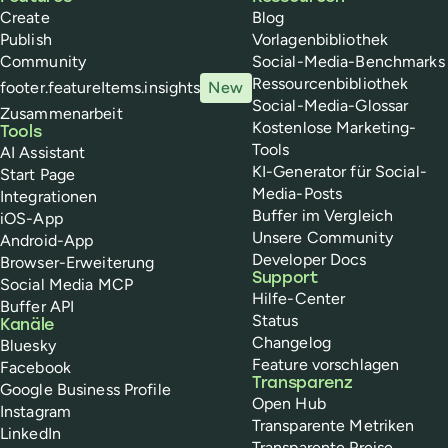
Create
Blog
Publish
Vorlagenbibliothek
Community
Social-Media-Benchmarks
Ressourcenbibliothek
footer.featureItems.insights
New
Social-Media-Glossar
Zusammenarbeit
Kostenlose Marketing-
Tools
Tools
AI Assistant
KI-Generator für Social-
Start Page
Media-Posts
Integrationen
Buffer im Vergleich
iOS-App
Unsere Community
Android-App
Developer Docs
Browser-Erweiterung
Support
Social Media MCP
Hilfe-Center
Buffer API
Status
Kanäle
Changelog
Bluesky
Feature vorschlagen
Facebook
Transparenz
Google Business Profile
Open Hub
Instagram
Transparente Metriken
LinkedIn
Transparente Preise