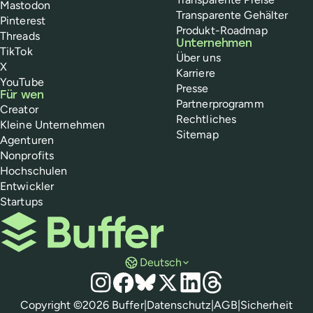
Mastodon
Transparente Gehälter
Pinterest
Produkt-Roadmap
Threads
Unternehmen
TikTok
Über uns
X
Karriere
YouTube
Presse
Für wen
Partnerprogramm
Creator
Rechtliches
Kleine Unternehmen
Sitemap
Agenturen
Nonprofits
Hochschulen
Entwickler
Startups
Buffer
Deutsch
Social Media
Instagram
Facebook
Bluesky
X
LinkedIn
Threads
Richtlinien
Copyright ©
2026
Buffer
|
Datenschutz
|
AGB
|
Sicherheit