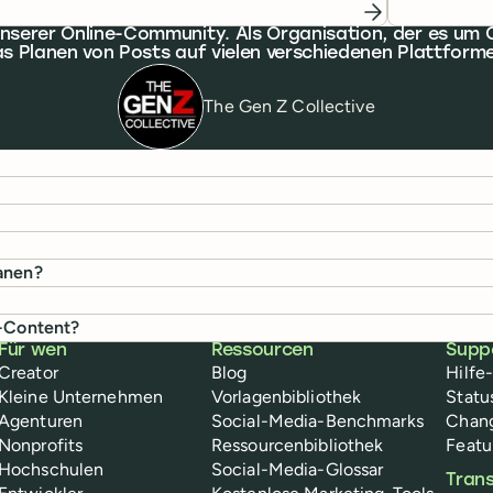
 unserer Online-Community. Als Organisation, der es 
s Planen von Posts auf vielen verschiedenen Plattforme
The Gen Z Collective
lanen?
y-Content?
Für wen
Ressourcen
Supp
Creator
Blog
Hilfe
Kleine Unternehmen
Vorlagenbibliothek
Statu
Agenturen
Social-Media-Benchmarks
Chan
Nonprofits
Ressourcenbibliothek
Featu
Hochschulen
Social-Media-Glossar
Tran