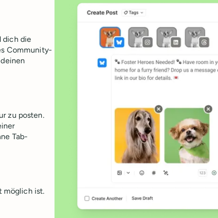
 dich die
htes Community-
 deinen
ur zu posten.
iner
hne Tab-
t möglich ist.