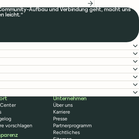
um Community-Aufbau und Verbindung geht, macht uns
n leicht.
ort
Unternehmen
-Center
Über uns
s
Karriere
gelog
Presse
re vorschlagen
Partnerprogramm
Rechtliches
sparenz