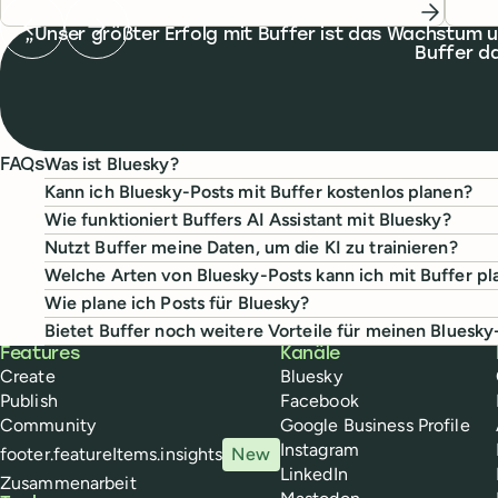
Previous testimonial
Next testimonial
What people are saying
Unser größter Erfolg mit Buffer ist das Wachstum
Buffer da
Was ist Bluesky?
FAQs
Kann ich Bluesky-Posts mit Buffer kostenlos planen?
Wie funktioniert Buffers AI Assistant mit Bluesky?
Nutzt Buffer meine Daten, um die KI zu trainieren?
Welche Arten von Bluesky-Posts kann ich mit Buffer p
Wie plane ich Posts für Bluesky?
Bietet Buffer noch weitere Vorteile für meinen Bluesk
Buffer
Features
Kanäle
Create
Bluesky
Publish
Facebook
Community
Google Business Profile
Instagram
footer.featureItems.insights
New
LinkedIn
Zusammenarbeit