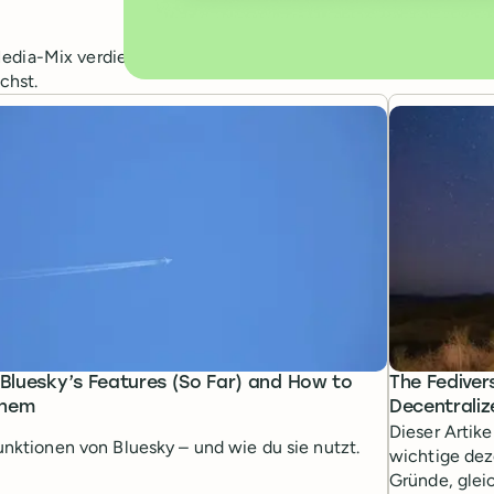
Media-Mix verdient und wie du auf
chst.
f Bluesky’s Features (So Far) and How to
The Fediver
Them
Decentraliz
Dieser Artikel
unktionen von Bluesky – und wie du sie nutzt.
wichtige dez
Gründe, glei