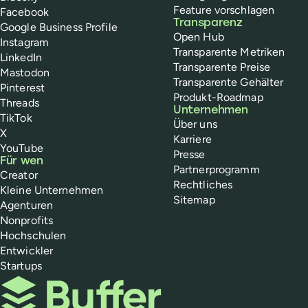
Feature vorschlagen
Facebook
Transparenz
Google Business Profile
Open Hub
Instagram
Transparente Metriken
LinkedIn
Transparente Preise
Mastodon
Transparente Gehälter
Pinterest
Produkt-Roadmap
Threads
Unternehmen
TikTok
Über uns
X
Karriere
YouTube
Presse
Für wen
Partnerprogramm
Creator
Rechtliches
Kleine Unternehmen
Sitemap
Agenturen
Nonprofits
Hochschulen
Entwickler
Startups
Buffer