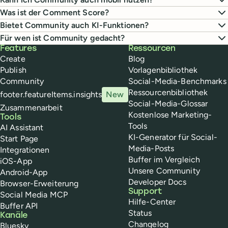
Was ist der Comment Score?
Bietet Community auch KI-Funktionen?
Für wen ist Community gedacht?
Buffer
Features
Ressourcen
Create
Blog
Publish
Vorlagenbibliothek
Community
Social-Media-Benchmarks
Ressourcenbibliothek
footer.featureItems.insights
New
Social-Media-Glossar
Zusammenarbeit
Kostenlose Marketing-
Tools
Tools
AI Assistant
KI-Generator für Social-
Start Page
Media-Posts
Integrationen
Buffer im Vergleich
iOS-App
Unsere Community
Android-App
Developer Docs
Browser-Erweiterung
Support
Social Media MCP
Hilfe-Center
Buffer API
Status
Kanäle
Changelog
Bluesky