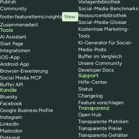
Publish
Vorlagenbibliothek
Community
Social-Media-Benchmarks
Ressourcenbibliothek
footer.featureItems.insights
New
Social-Media-Glossar
Zusammenarbeit
Kostenlose Marketing-
Tools
Tools
AI Assistant
KI-Generator für Social-
Start Page
Media-Posts
Integrationen
Buffer im Vergleich
iOS-App
Unsere Community
Android-App
Developer Docs
Browser-Erweiterung
Support
Social Media MCP
Hilfe-Center
Buffer API
Status
Kanäle
Changelog
Bluesky
Feature vorschlagen
Facebook
Transparenz
Google Business Profile
Open Hub
Instagram
Transparente Metriken
LinkedIn
Transparente Preise
Mastodon
Transparente Gehälter
Pinterest