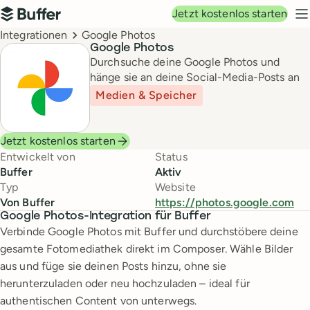
Hauptnavigation
Jetzt kostenlos starten
Buffer
N
Breadcrumbs
Integrationen
Google Photos
Google Photos
Durchsuche deine Google Photos und
hänge sie an deine Social-Media-Posts an
Medien & Speicher
Jetzt kostenlos starten
Entwickelt von
Status
Buffer
Aktiv
Typ
Website
Von Buffer
https://photos.google.com
Google Photos-Integration für Buffer
Verbinde Google Photos mit Buffer und durchstöbere deine
gesamte Fotomediathek direkt im Composer. Wähle Bilder
aus und füge sie deinen Posts hinzu, ohne sie
herunterzuladen oder neu hochzuladen – ideal für
authentischen Content von unterwegs.