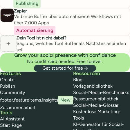
Publishing
Zapier
Verbinde Buffer über automatisierte Workflows mit
über 7.000 Apps
Automatisierung
Dein Tool ist nicht dabei?
Sag uns, welches Tool Buffer als Nächstes anbinden
soll
Grow your social presence with confidence
No credit card needed. Free forever.
Get started for free
Buffer
Features
Ressourcen
Create
Blog
Publish
Vorlagenbibliothek
Community
Social-Media-Benchmarks
Ressourcenbibliothek
footer.featureItems.insights
New
Social-Media-Glossar
Zusammenarbeit
Kostenlose Marketing-
Tools
Tools
AI Assistant
KI-Generator für Social-
Start Page