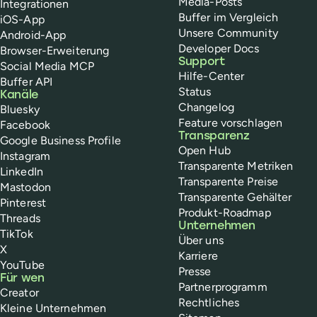
Media-Posts
Integrationen
Buffer im Vergleich
iOS-App
Unsere Community
Android-App
Developer Docs
Browser-Erweiterung
Support
Social Media MCP
Hilfe-Center
Buffer API
Status
Kanäle
Changelog
Bluesky
Feature vorschlagen
Facebook
Transparenz
Google Business Profile
Open Hub
Instagram
Transparente Metriken
LinkedIn
Transparente Preise
Mastodon
Transparente Gehälter
Pinterest
Produkt-Roadmap
Threads
Unternehmen
TikTok
Über uns
X
Karriere
YouTube
Presse
Für wen
Partnerprogramm
Creator
Rechtliches
Kleine Unternehmen