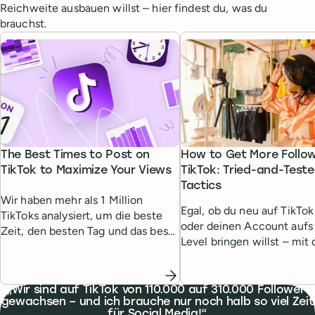
Reichweite ausbauen willst – hier findest du, was du
brauchst.
The Best Times to Post on
How to Get More Follo
TikTok to Maximize Your Views
TikTok: Tried-and-Test
Tactics
Wir haben mehr als 1 Million
Egal, ob du neu auf TikTok
TikToks analysiert, um die beste
oder deinen Account aufs
Zeit, den besten Tag und das beste
Level bringen willst – mit
Post-Format für maximale Views
erprobten Taktiken erreich
zu finden.
deine TikTok-Ziele und g
mehr Follower.
What people are saying
Wir sind auf TikTok von 110.000 auf 310.000 Follower
gewachsen – und ich brauche nur noch halb so viel Zeit
für Social Media!