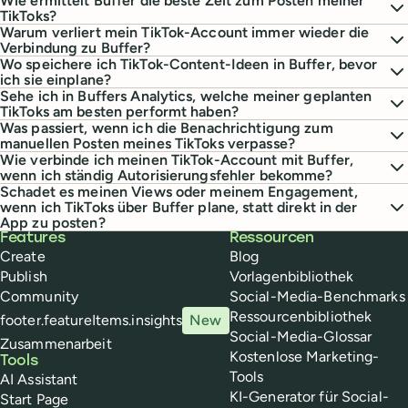
Wie ermittelt Buffer die beste Zeit zum Posten meiner
TikToks?
Warum verliert mein TikTok-Account immer wieder die
Verbindung zu Buffer?
Wo speichere ich TikTok-Content-Ideen in Buffer, bevor
ich sie einplane?
Sehe ich in Buffers Analytics, welche meiner geplanten
TikToks am besten performt haben?
Was passiert, wenn ich die Benachrichtigung zum
manuellen Posten meines TikToks verpasse?
Wie verbinde ich meinen TikTok-Account mit Buffer,
wenn ich ständig Autorisierungsfehler bekomme?
Schadet es meinen Views oder meinem Engagement,
wenn ich TikToks über Buffer plane, statt direkt in der
App zu posten?
Buffer
Features
Ressourcen
Create
Blog
Publish
Vorlagenbibliothek
Community
Social-Media-Benchmarks
Ressourcenbibliothek
footer.featureItems.insights
New
Social-Media-Glossar
Zusammenarbeit
Kostenlose Marketing-
Tools
Tools
AI Assistant
KI-Generator für Social-
Start Page