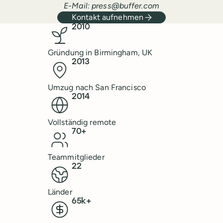
E-Mail
: press@buffer.com
Kontakt aufnehmen
Buffer-Kennzahlen
2010
Gründung in Birmingham, UK
2013
Umzug nach San Francisco
2014
Vollständig remote
70+
Teammitglieder
22
Länder
65k+