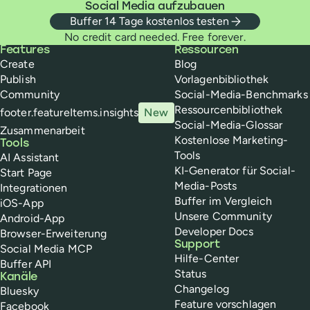
Social Media aufzubauen
Buffer 14 Tage kostenlos testen
No credit card needed. Free forever.
Buffer
Features
Ressourcen
Create
Blog
Publish
Vorlagenbibliothek
Community
Social-Media-Benchmarks
Ressourcenbibliothek
footer.featureItems.insights
New
Social-Media-Glossar
Zusammenarbeit
Kostenlose Marketing-
Tools
Tools
AI Assistant
KI-Generator für Social-
Start Page
Media-Posts
Integrationen
Buffer im Vergleich
iOS-App
Unsere Community
Android-App
Developer Docs
Browser-Erweiterung
Support
Social Media MCP
Hilfe-Center
Buffer API
Status
Kanäle
Changelog
Bluesky
Feature vorschlagen
Facebook