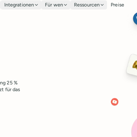
Integrationen
Für wen
Ressourcen
Preise
ang 25 %
zt für das