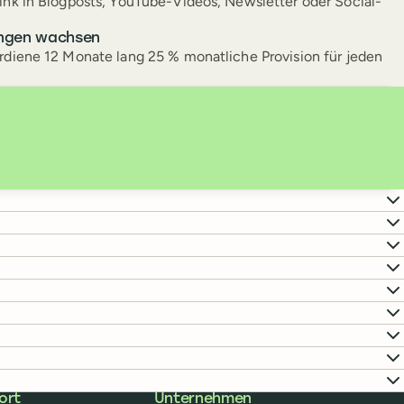
nk in Blogposts, YouTube-Videos, Newsletter oder Social-
ungen wachsen
diene 12 Monate lang 25 % monatliche Provision für jeden
ort
Unternehmen